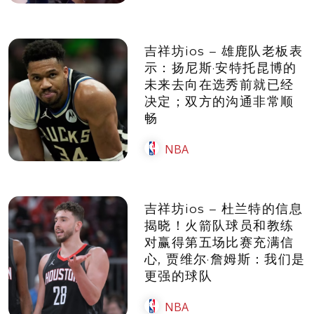
吉祥坊ios – 雄鹿队老板表
示：扬尼斯·安特托昆博的
未来去向在选秀前就已经
决定；双方的沟通非常顺
畅
NBA
吉祥坊ios – 杜兰特的信息
揭晓！火箭队球员和教练
对赢得第五场比赛充满信
心, 贾维尔·詹姆斯：我们是
更强的球队
NBA