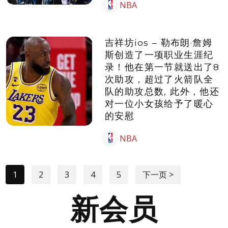
NBA
吉祥坊ios – 勒布朗·詹姆
斯创造了一项职业生涯纪
录！他在第一节就送出了8
次助攻，超过了火箭队全
队的助攻总数, 此外，他还
对一位小女孩给予了暖心
的安慰
NBA
1
2
3
4
5
下一页 >
新会员