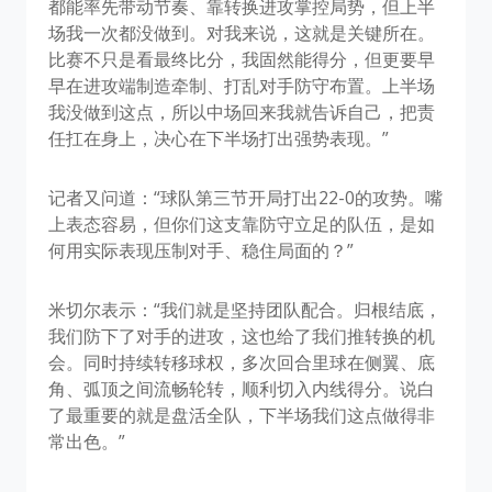
都能率先带动节奏、靠转换进攻掌控局势，但上半
场我一次都没做到。对我来说，这就是关键所在。
比赛不只是看最终比分，我固然能得分，但更要早
早在进攻端制造牵制、打乱对手防守布置。上半场
我没做到这点，所以中场回来我就告诉自己，把责
任扛在身上，决心在下半场打出强势表现。”
记者又问道：“球队第三节开局打出22-0的攻势。嘴
上表态容易，但你们这支靠防守立足的队伍，是如
何用实际表现压制对手、稳住局面的？”
米切尔表示：“我们就是坚持团队配合。归根结底，
我们防下了对手的进攻，这也给了我们推转换的机
会。同时持续转移球权，多次回合里球在侧翼、底
角、弧顶之间流畅轮转，顺利切入内线得分。说白
了最重要的就是盘活全队，下半场我们这点做得非
常出色。”