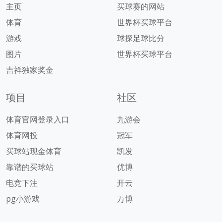
主页
买球赛的网站
体育
世界杯买球平台
游戏
球探足球比分
图片
世界杯买球平台
吉祥独家奖金
项目
社区
体育官网登录入口
九游会
体育网投
冠军
买球站现金体育
凯发
靠谱的买球站
优博
电竞下注
开云
pg小游戏
万博