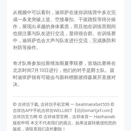
从视频中可以看到，迪班萨在迷你训练营中多次完
成一条龙突破上篮、空接暴扣、干拔跳投等得分操
作，展现出卓越的身体素质，而且他在训练营期间
也很注重与队友进行交流，显得很合群。在训练赛
中，迪班萨也会大声与队友进行交流，完成换防和
补防等操作。
奇才队将参加拉斯维加斯夏季联赛，首场比赛将在
北京时间7月10日进行，他们的对手是爵士队。届
时迪班萨很有可能会与新科榜眼彼得森展开直接对
决。
© 吉祥坊下载, 吉祥坊手机官网 一 beatmanxbet555 ©
吉祥坊APP手机吉祥坊WELLBET【访问smartjxf.com】
吉祥坊官方网 © 吉祥体育官网，吉祥体育一 Haohaowb
版权申明 本文不代表我们的观点。如果这篇转载侵犯您的
版权，请联系我们及时删除！