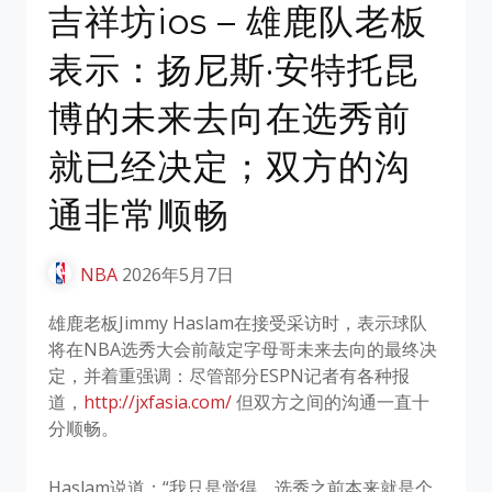
吉祥坊ios – 雄鹿队老板
表示：扬尼斯·安特托昆
博的未来去向在选秀前
就已经决定；双方的沟
通非常顺畅
NBA
2026年5月7日
雄鹿老板Jimmy Haslam在接受采访时，表示球队
将在NBA选秀大会前敲定字母哥未来去向的最终决
定，并着重强调：尽管部分ESPN记者有各种报
道，
http://jxfasia.com/
但双方之间的沟通一直十
分顺畅。
Haslam说道：“我只是觉得，选秀之前本来就是个