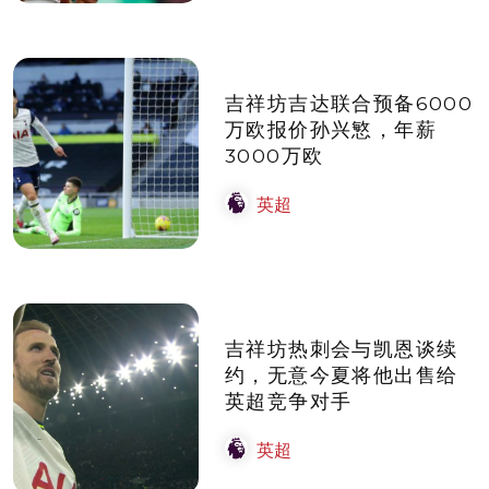
吉祥坊吉达联合预备6000
万欧报价孙兴慜，年薪
3000万欧
英超
吉祥坊热刺会与凯恩谈续
约，无意今夏将他出售给
英超竞争对手
英超