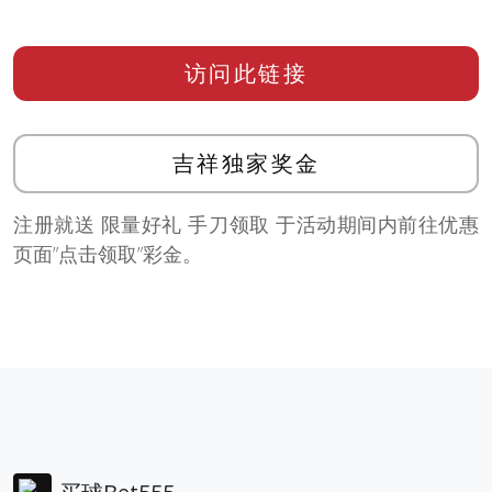
访问此链接
吉祥独家奖金
注册就送 限量好礼 手刀领取 于活动期间内前往优惠
页面”点击领取”彩金。