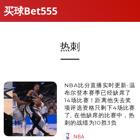
买球Bet555
热刺
NBA比分直播实时更新-温
布尔登本赛季已经缺席了
14场比赛！距离他失去奖
项评选资格只剩下4场比赛
了, 在他缺席的比赛中，热
刺的战绩为10胜3负
NBA