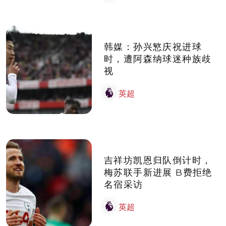
韩媒：孙兴慜庆祝进球
时，遭阿森纳球迷种族歧
视
英超
吉祥坊凯恩归队倒计时，
梅苏联手新进展 B费拒绝
名宿采访
英超