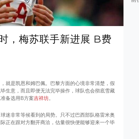
时，梅苏联手新进展 B费
向，就是凯恩和姆巴佩。巴黎方面的心境非常清楚，假
完毕生意，而且即便无法完毕操作，球队也会彻底雪藏
准备选用B方案
吉祥坊
。
多球迷非常等候看到的局势。只不过巴西部队格雷米奥
国际正在跟对方翻开商洽，估量很快便能够迎来一个毕