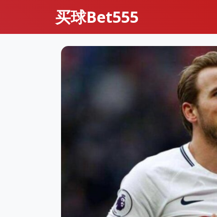
买球Bet555