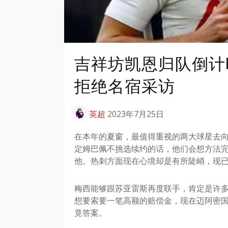
吉祥坊凯恩归队倒计
拒绝名宿采访
英超
2023年7月25日
在本年的夏窗，最值得重视的两大球星去
定姆巴佩不挑选续约的话，他们会想方法
他。热刺方面现在心境却是有所陡峭，现已
梅西能够跟苏亚雷斯再度联手，肯定是许
想要索要一笔高额的赔偿金，现在迈阿密
竟答案。