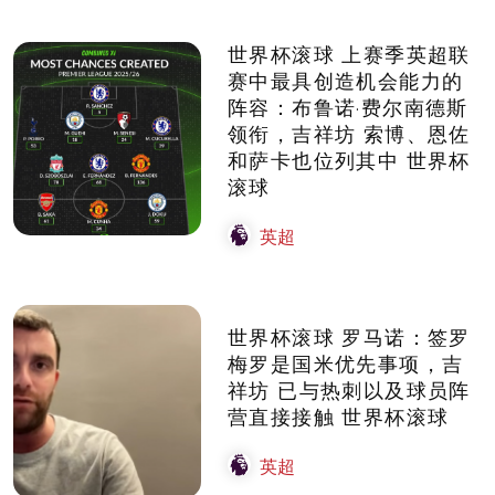
世界杯滚球 上赛季英超联
赛中最具创造机会能力的
阵容：布鲁诺·费尔南德斯
领衔，吉祥坊 索博、恩佐
和萨卡也位列其中 世界杯
滚球
英超
世界杯滚球 罗马诺：签罗
梅罗是国米优先事项，吉
祥坊 已与热刺以及球员阵
营直接接触 世界杯滚球
英超