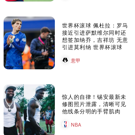
世界杯滚球 佩杜拉：罗马
接近引进萨默维尔同时还
想签加纳乔，吉祥坊 无意
引进莫利纳 世界杯滚球
意甲
惊人的自律！锡安最新未
修图照片泄露，清晰可见
他线条分明的手臂肌肉
NBA