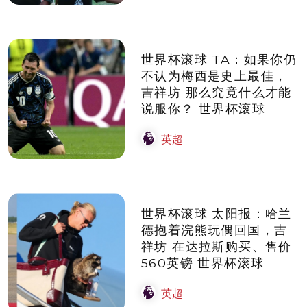
世界杯滚球 TA：如果你仍
不认为梅西是史上最佳，
吉祥坊 那么究竟什么才能
说服你？ 世界杯滚球
英超
世界杯滚球 太阳报：哈兰
德抱着浣熊玩偶回国，吉
祥坊 在达拉斯购买、售价
560英镑 世界杯滚球
英超