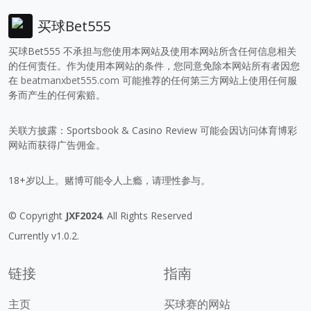
买球Bet555
买球Bet555 不承担与您使用本网站及使用本网站所含任何信息相关
的任何责任。作为使用本网站的条件，您同意免除本网站所有者因您
在
beatmanxbet555.com
可能推荐的任何第三方网站上使用任何服
务而产生的任何索赔。
关联方披露：Sportsbook & Casino Review 可能会因访问体育博彩
网站而获得广告佣金。
18+岁以上。赌博可能令人上瘾，请理性参与。
© Copyright
JXF2024
. All Rights Reserved
Currently v1.0.2.
链接
指南
主页
买球赛的网站