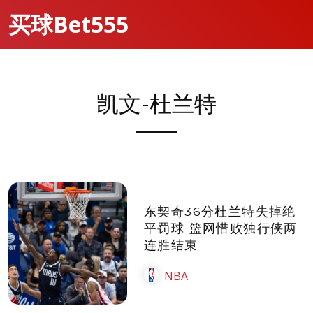
买球Bet555
凯文-杜兰特
东契奇36分杜兰特失掉绝
平罚球 篮网惜败独行侠两
连胜结束
NBA