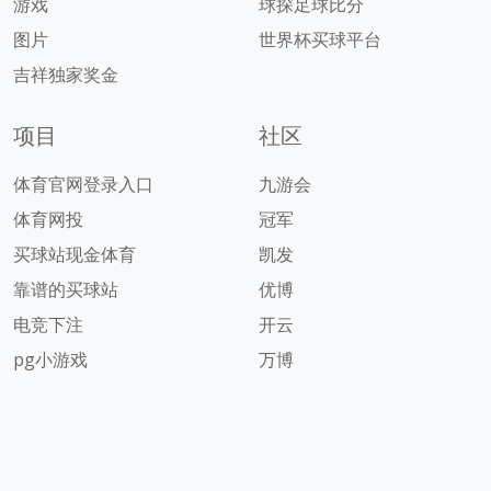
游戏
球探足球比分
图片
世界杯买球平台
吉祥独家奖金
项目
社区
体育官网登录入口
九游会
体育网投
冠军
买球站现金体育
凯发
靠谱的买球站
优博
电竞下注
开云
pg小游戏
万博