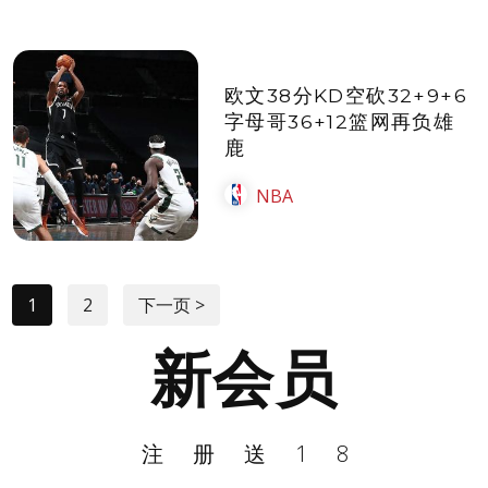
欧文38分KD空砍32+9+6
字母哥36+12篮网再负雄
鹿
NBA
1
2
下一页 >
新会员
注册送18