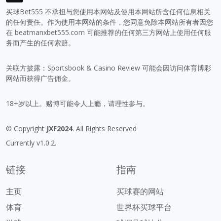
买球Bet555 不承担与您使用本网站及使用本网站所含任何信息相关
的任何责任。作为使用本网站的条件，您同意免除本网站所有者因您
在
beatmanxbet555.com
可能推荐的任何第三方网站上使用任何服
务而产生的任何索赔。
关联方披露：Sportsbook & Casino Review 可能会因访问体育博彩
网站而获得广告佣金。
18+岁以上。赌博可能令人上瘾，请理性参与。
© Copyright
JXF2024
. All Rights Reserved
Currently v1.0.2.
链接
指南
主页
买球赛的网站
体育
世界杯买球平台