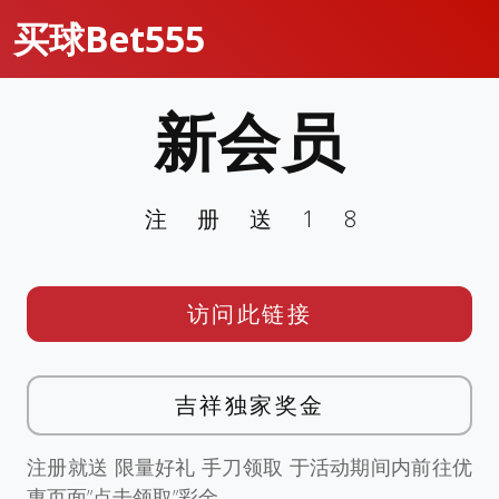
买球Bet555
新会员
注册送18
访问此链接
吉祥独家奖金
注册就送 限量好礼 手刀领取 于活动期间内前往优
惠页面”点击领取”彩金。