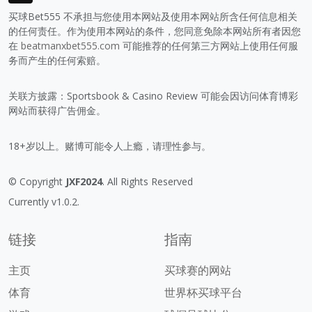
买球Bet555 不承担与您使用本网站及使用本网站所含任何信息相关
的任何责任。作为使用本网站的条件，您同意免除本网站所有者因您
在
beatmanxbet555.com
可能推荐的任何第三方网站上使用任何服
务而产生的任何索赔。
关联方披露：Sportsbook & Casino Review 可能会因访问体育博彩
网站而获得广告佣金。
18+岁以上。赌博可能令人上瘾，请理性参与。
© Copyright
JXF2024
. All Rights Reserved
Currently v1.0.2.
链接
指南
主页
买球赛的网站
体育
世界杯买球平台