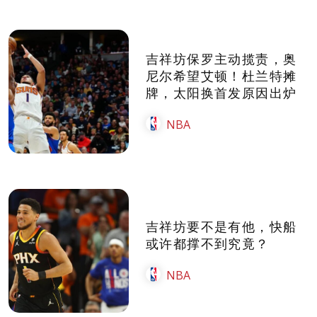
吉祥坊保罗主动揽责，奥
尼尔希望艾顿！杜兰特摊
牌，太阳换首发原因出炉
NBA
吉祥坊要不是有他，快船
或许都撑不到究竟？
NBA