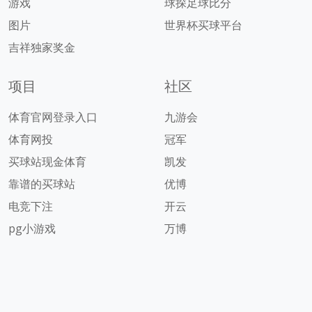
游戏
球探足球比分
图片
世界杯买球平台
吉祥独家奖金
项目
社区
体育官网登录入口
九游会
体育网投
冠军
买球站现金体育
凯发
靠谱的买球站
优博
电竞下注
开云
pg小游戏
万博