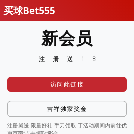
买球Bet555
新会员
注册送18
访问此链接
吉祥独家奖金
注册就送 限量好礼 手刀领取 于活动期间内前往优
惠页面”点击领取”彩金。