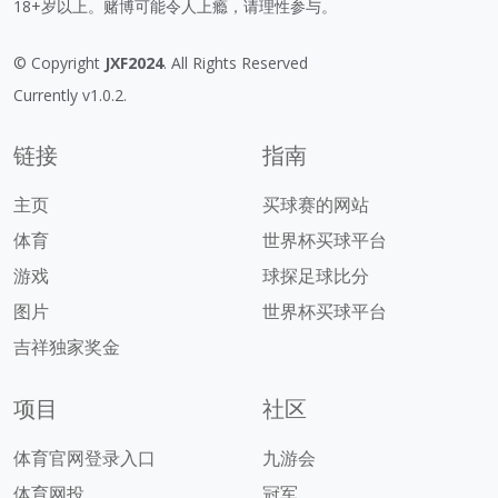
18+岁以上。赌博可能令人上瘾，请理性参与。
© Copyright
JXF2024
. All Rights Reserved
Currently v1.0.2.
链接
指南
主页
买球赛的网站
体育
世界杯买球平台
游戏
球探足球比分
图片
世界杯买球平台
吉祥独家奖金
项目
社区
体育官网登录入口
九游会
体育网投
冠军