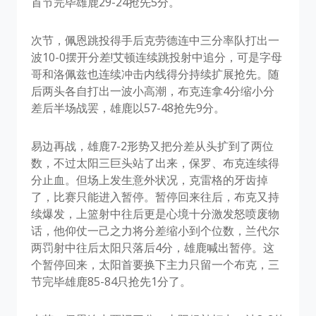
首节完毕雄鹿29-24抢先5分。
次节，佩恩跳投得手后克劳德连中三分率队打出一
波10-0摆开分差!艾顿连续跳投射中追分，可是字母
哥和洛佩兹也连续冲击内线得分持续扩展抢先。随
后两头各自打出一波小高潮，布克连拿4分缩小分
差后半场战罢，雄鹿以57-48抢先9分。
易边再战，雄鹿7-2形势又把分差从头扩到了两位
数，不过太阳三巨头站了出来，保罗、布克连续得
分止血。但场上发生意外状况，克雷格的牙齿掉
了，比赛只能进入暂停。暂停回来往后，布克又持
续爆发，上篮射中往后更是心境十分激发怒喷废物
话，他仰仗一己之力将分差缩小到个位数，兰代尔
两罚射中往后太阳只落后4分，雄鹿喊出暂停。这
个暂停回来，太阳首要换下主力只留一个布克，三
节完毕雄鹿85-84只抢先1分了。