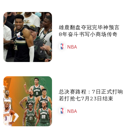
雄鹿翻盘夺冠完毕神预言
8年奋斗书写小商场传奇
NBA
总决赛路程：7日正式打响
若打抢七7月23日结束
NBA