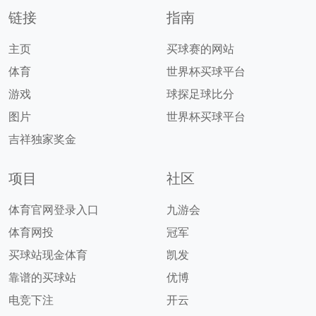
链接
指南
主页
买球赛的网站
体育
世界杯买球平台
游戏
球探足球比分
图片
世界杯买球平台
吉祥独家奖金
项目
社区
体育官网登录入口
九游会
体育网投
冠军
买球站现金体育
凯发
靠谱的买球站
优博
电竞下注
开云