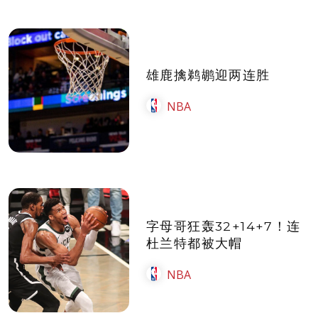
雄鹿擒鹈鹕迎两连胜
NBA
字母哥狂轰32+14+7！连
杜兰特都被大帽
NBA