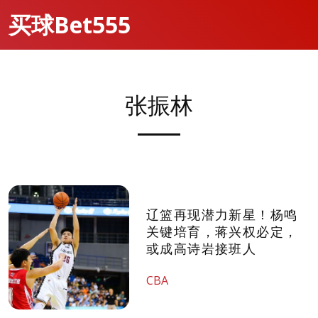
买球Bet555
张振林
辽篮再现潜力新星！杨鸣
关键培育，蒋兴权必定，
或成高诗岩接班人
CBA