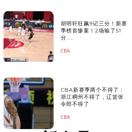
胡明轩狂飙9记三分！新赛
季榜首惨案！2场输了51
分……
CBA
CBA新赛季两个不得了：
浙江稠州不得了，辽篮张
令郎不得了
CBA