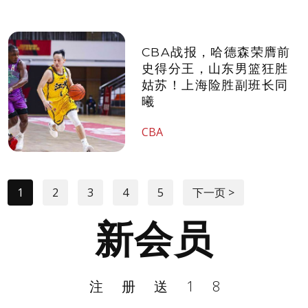
CBA战报，哈德森荣膺前
史得分王，山东男篮狂胜
姑苏！上海险胜副班长同
曦
CBA
1
2
3
4
5
下一页 >
新会员
注册送18