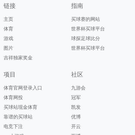
链接
指南
主页
买球赛的网站
体育
世界杯买球平台
游戏
球探足球比分
图片
世界杯买球平台
吉祥独家奖金
项目
社区
体育官网登录入口
九游会
体育网投
冠军
买球站现金体育
凯发
靠谱的买球站
优博
电竞下注
开云