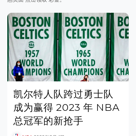
凯尔特人队跨过勇士队
成为赢得 2023 年 NBA
总冠军的新抢手