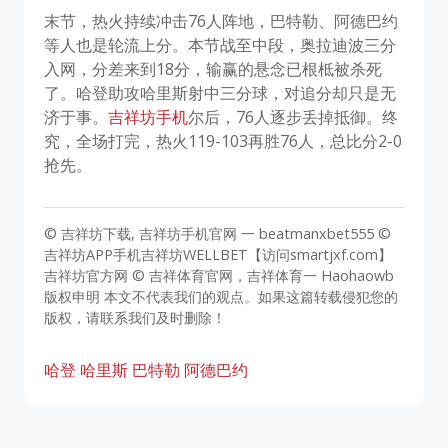
末节，热火持续冲击76人阵地，巴特勒、阿德巴约
等人也是轮流上分。本节战至中段，奥拉迪波三分
入网，分差来到18分，输赢的悬念已根柢被杀死
了。哈登助攻哈里斯射中三分球，对追分却只是无
济于事。
吉祥坊手机
尔后，76人逐步丢掉抵御。终
究，全场打完，热火119-103再胜76人，总比分2-0
抢先。
© 吉祥坊下载, 吉祥坊手机官网 一 beatmanxbet555 ©
吉祥坊APP手机吉祥坊WELLBET【访问smartjxf.com】
吉祥坊官方网 © 吉祥体育官网，吉祥体育一 Haohaowb
版权申明 本文不代表我们的观点。如果这篇转载侵犯您的
版权，请联系我们及时删除！
哈登
哈里斯
巴特勒
阿德巴约