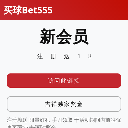
买球Bet555
新会员
注册送18
访问此链接
吉祥独家奖金
注册就送 限量好礼 手刀领取 于活动期间内前往优
惠页面”点击领取”彩金。