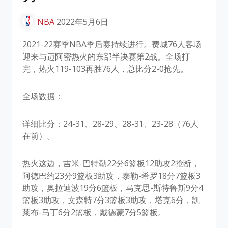
NBA
2022年5月6日
2021-22赛季NBA季后赛持续进行。费城76人客场
迎来与迈阿密热火的东部半决赛第2战。全场打
完，热火119-103再胜76人，总比分2-0抢先。
全场数据：
详细比分：24-31、28-29、28-31、23-28（76人
在前）。
热火这边，吉米-巴特勒22分6篮板12助攻2抢断，
阿德巴约23分9篮板3助攻，泰勒-希罗18分7篮板3
助攻，奥拉迪波19分6篮板，马克思-斯特鲁斯9分4
篮板3助攻，文森特7分3篮板3助攻，塔克6分，凯
莱布-马丁6分2篮板，戴德蒙7分5篮板。