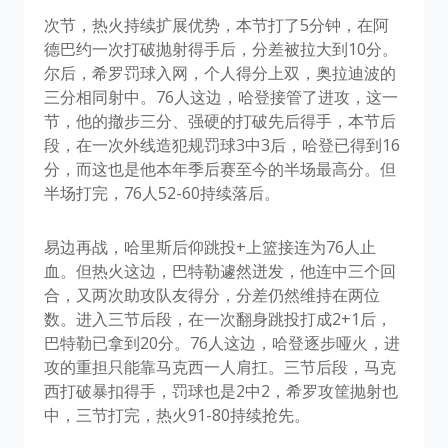
次节，热火持续扩展优势，本节打了5分钟，在阿
德巴约一次打破抛射得手后，分差被拉大到10分。
尔后，希罗罚球入网，个人得分上双，奥拉迪波的
三分相同射中。76人这边，哈登接管了进攻，这一
节，他的撤步三分、强硬的打破先后得手，本节后
段，在一次外线造犯规罚球3中3后，哈登已得到16
分，而这也是他本年季后赛至今的半场最高分。但
半场打完，76人52-60持续落后。
易边再战，哈里斯后仰跳投+上篮接连为76人止
血。但热火这边，巴特勒遽然迸发，他连中三个回
合，又两次助攻队友得分，分差仍然维持在两位
数。进入三节后段，在一次翻身跳投打成2+1后，
巴特勒已拿到20分。76人这边，哈登逐步哑火，进
攻的重担只能靠马克西一人肩扛。三节后段，马克
西打破暴扣得手，罚球也是2中2，希罗攻筐抛射也
中，三节打完，热火91-80持续抢先。