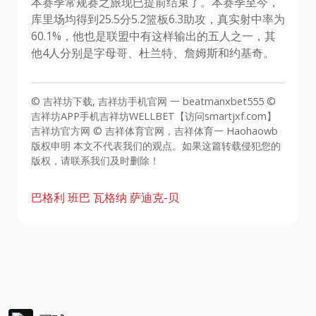
本赛季常规赛之旅现已提前结束了。本赛季至今，
库里场均得到25.5分5.2篮板6.3助攻，真实射中率为
60.1%，他也是联盟中有这样输出的五人之一，其
他4人分别是字母哥、杜兰特、詹姆斯和约基奇。
© 吉祥坊下载, 吉祥坊手机官网 一 beatmanxbet555 ©
吉祥坊APP手机吉祥坊WELLBET【访问smartjxf.com】
吉祥坊官方网 © 吉祥体育官网，吉祥体育一 Haohaowb
版权申明 本文不代表我们的观点。如果这篇转载侵犯您的
版权，请联系我们及时删除！
巴格利
班巴
瓦格纳
萨迪克-贝