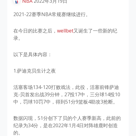
NBA
2022年3月19日
2021-22赛季NBA常规赛继续进行。
在今日的比赛之后，
wellbet
又诞生了一些新的纪
录。
以下是具体内容：
1.萨迪克贝生计之夜
活塞客场134-120打败戏法，此役，活塞前锋萨迪
克-贝首发出战39分钟，27投17中，三分球14投10
中，罚球10罚7中，得到51分9篮板4助攻3抢断。
数据闪现，51分创下了贝的个人赛季新高，此前的
纪录为34分，是在2022年1月4日对阵雄鹿时创造
的。