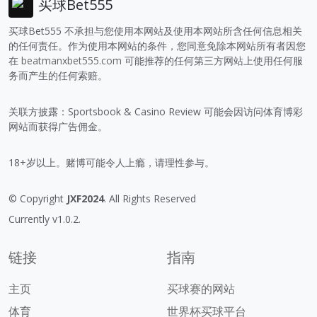
买球Bet555
买球Bet555 不承担与您使用本网站及使用本网站所含任何信息相关
的任何责任。作为使用本网站的条件，您同意免除本网站所有者因您
在
beatmanxbet555.com
可能推荐的任何第三方网站上使用任何服
务而产生的任何索赔。
关联方披露：Sportsbook & Casino Review 可能会因访问体育博彩
网站而获得广告佣金。
18+岁以上。赌博可能令人上瘾，请理性参与。
© Copyright
JXF2024
. All Rights Reserved
Currently v1.0.2.
链接
指南
主页
买球赛的网站
体育
世界杯买球平台