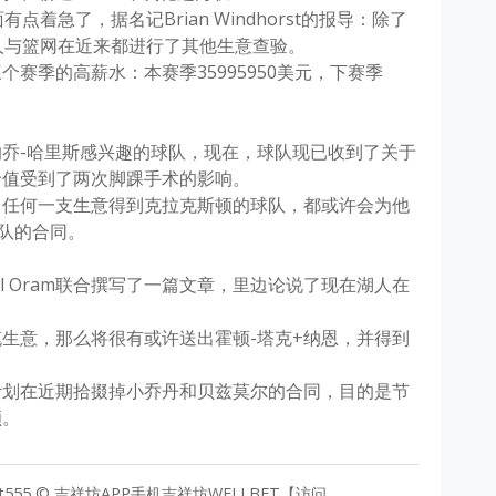
着急了，据名记Brian Windhorst的报导：除了
人与篮网在近来都进行了其他生意查验。
赛季的高薪水：本赛季35995950美元，下赛季
。
乔-哈里斯感兴趣的球队，现在，球队现已收到了关于
价值受到了两次脚踝手术的影响。
o的报导：任何一支生意得到克拉克斯顿的球队，都或许会为他
球队的合同。
Bill Oram联合撰写了一篇文章，里边论说了现在湖人在
生意，那么将很有或许送出霍顿-塔克+纳恩，并得到
计划在近期拾掇掉小乔丹和贝兹莫尔的合同，目的是节
额。
et555 © 吉祥坊APP手机吉祥坊WELLBET【访问