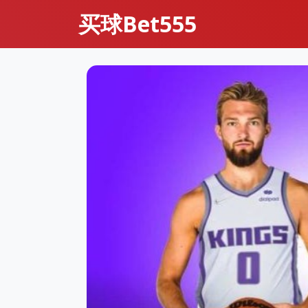
买球Bet555