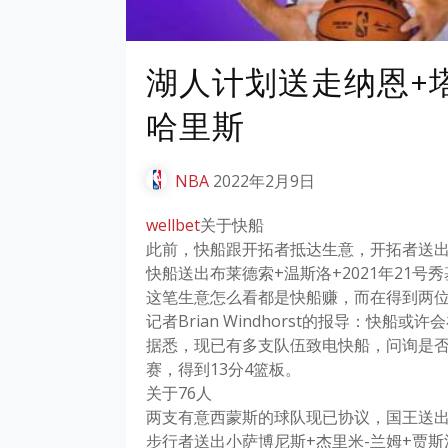
湖人计划送走纳恩+
哈里斯
NBA
2022年2月9日
wellbet
关于快船
此前，快船跟开拓者抵达生意，开拓者送出
快船送出布莱德索+温斯洛+2021年21号秀
这笔生意怎么看都是快船赚，而在得到两
记者Brian Windhorst的报导：快船
据悉，现已有多支队伍致电快船，问询是否
赛，得到13分4篮板。
关于76人
两支有意西蒙斯的球队现已协议，国王送出
步行者送出小萨博尼斯+杰里米-兰姆+贾斯汀