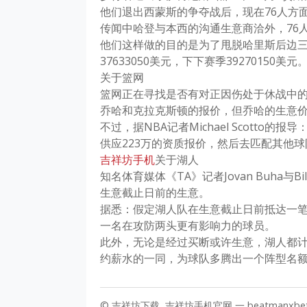
他们退出西蒙斯的争夺战后，现在76人方面有点
传闻中哈登与本西的沟通生意商洽外，76
他们这样做的目的是为了甩脱哈里斯后边三个
37633050美元，下下赛季39270150美元
关于篮网
篮网正在寻找是否有对正因伤处于休战中的
乔哈和克拉克斯顿的报价，但乔哈的生意
不过，据NBA记者Michael Scott
供应223万的资质报价，然后去匹配其他
吉祥坊手机
关于湖人
知名体育媒体《TA》记者Jovan Buha与
生意截止日前的生意。
据悉：假定湖人队在生意截止日前抵达一笔
一名在攻防两头更有影响力的球员。
此外，无论是经过买断或许生意，湖人都
约薪水的一同，为球队多腾出一个阵型名
© 吉祥坊下载, 吉祥坊手机官网 一 beatmanxb