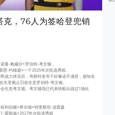
塔克，76人为签哈登兜销
诺曼-鲍威尔+罗伯特-考文顿，
基恩-约翰逊+一个2025年次轮选秀权。
位即战力球员后，韦斯特老爷子好像还不满意，据知名
或许会在生意截止日前生意罗伯特-考文顿。
会生意考文顿。考文顿现已代表快船出战过1场比
哈利伯顿+希尔德+特里斯坦-汤普森
-霍勒迪+2027年次轮选秀权