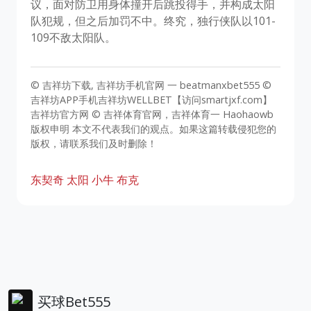
议，面对防卫用身体撞开后跳投得手，并构成太阳
队犯规，但之后加罚不中。终究，独行侠队以101-
109不敌太阳队。
© 吉祥坊下载, 吉祥坊手机官网 一 beatmanxbet555 ©
吉祥坊APP手机吉祥坊WELLBET【访问smartjxf.com】
吉祥坊官方网 © 吉祥体育官网，吉祥体育一 Haohaowb
版权申明 本文不代表我们的观点。如果这篇转载侵犯您的
版权，请联系我们及时删除！
东契奇
太阳
小牛
布克
买球Bet555