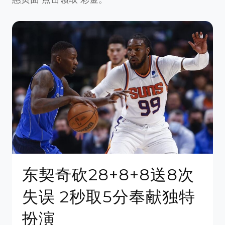
东契奇砍28+8+8送8次
失误 2秒取5分奉献独特
扮演