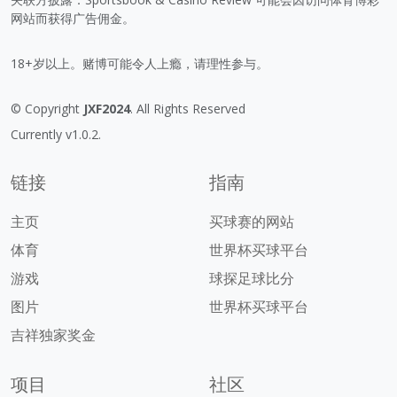
网站而获得广告佣金。
18+岁以上。赌博可能令人上瘾，请理性参与。
© Copyright
JXF2024
. All Rights Reserved
Currently v1.0.2.
链接
指南
主页
买球赛的网站
体育
世界杯买球平台
游戏
球探足球比分
图片
世界杯买球平台
吉祥独家奖金
项目
社区