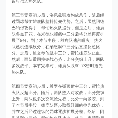
暂时抢先热火队。
第三节竞赛初步后，洛佩兹强攻构成杀伤，随后经
过罚球帮忙雄鹿队坚持抢先优势。之后，虽然阿德
巴约强攻得手，帮忙热火队追分，但是之后，雄鹿
队多点开花，在米德尔顿飙中三分后将分差再度扩
展至8分。到了本节中段，雄鹿队遽然哑火，热火
队趁机连续砍分，在纳恩飙中三分后直接反超比
分。之后，迪文琴佐飙中三分，帮忙雄鹿队止血。
然后，两队重回拉锯战态势，比分交织上升，两队
多次战平。本节完毕时，雄鹿队以80-78暂时抢先
热火队。
第四节竞赛初步后，希罗在弧顶射中三分，帮忙热
火队反超比分。随后，两队堕入对攻战，比分交织
上升，两队也多次交流抢先权，比分一向紧咬。到
了本节后半段，雄鹿队逐步取得纤细的抢先优势，
并在之后经过连续的罚球逐步扩展分差。然后，阿
里扎飙中三分，帮忙热火队止血。此后，巴特勒与