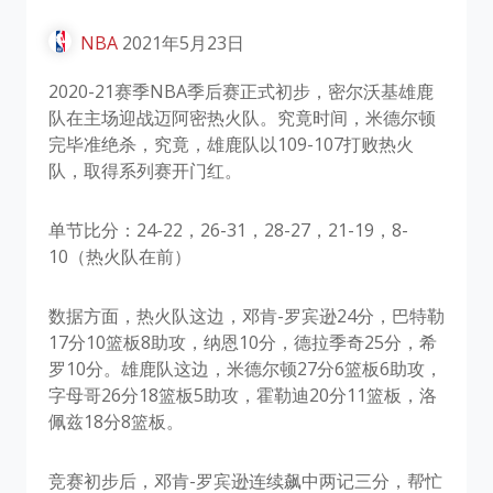
NBA
2021年5月23日
2020-21赛季NBA季后赛正式初步，密尔沃基雄鹿
队在主场迎战迈阿密热火队。究竟时间，米德尔顿
完毕准绝杀，究竟，雄鹿队以109-107打败热火
队，取得系列赛开门红。
单节比分：24-22，26-31，28-27，21-19，8-
10（热火队在前）
数据方面，热火队这边，邓肯-罗宾逊24分，巴特勒
17分10篮板8助攻，纳恩10分，德拉季奇25分，希
罗10分。雄鹿队这边，米德尔顿27分6篮板6助攻，
字母哥26分18篮板5助攻，霍勒迪20分11篮板，洛
佩兹18分8篮板。
竞赛初步后，邓肯-罗宾逊连续飙中两记三分，帮忙