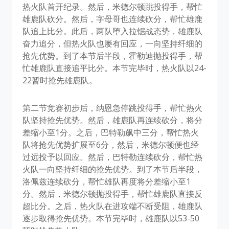
热火队首开纪录。然后，米德尔顿跳投得手，帮忙
雄鹿队砍分。然后，字母哥也连续砍分，帮忙雄鹿
队追上比分。此后，两队堕入拉锯战态势，雄鹿队
奋力追分，但热火队也屡有回应，一向坚持纤细的
抢先优势。到了本节后半段，霍勒迪抛投得手，帮
忙雄鹿队直接追平比分。本节完毕时，热火队以24-
22暂时抢先雄鹿队。
第二节竞赛初步后，纳恩急停跳投得手，帮忙热火
队坚持抢先优势。然后，雄鹿队再连续砍分，将分
差缩小至1分。之后，巴特勒飙中三分，帮忙热火
队将抢先优势扩展至6分，然后，米德尔顿便也经
过远投予以回应。然后，巴特勒连续砍分，帮忙热
火队一向坚持纤细的抢先优势。到了本节后半段，
洛佩兹连续砍分，帮忙雄队再度将分差缩小至1
分。然后，米德尔顿抛投得手，帮忙雄鹿队直接反
超比分。之后，热火队在进攻端不断受阻，雄鹿队
逐步取得抢先优势。本节完毕时，雄鹿队以53-50