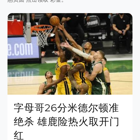
字母哥26分米德尔顿准
绝杀 雄鹿险热火取开门
红