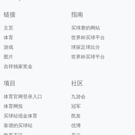
链接
指南
主页
买球赛的网站
体育
世界杯买球平台
游戏
球探足球比分
图片
世界杯买球平台
吉祥独家奖金
项目
社区
体育官网登录入口
九游会
体育网投
冠军
买球站现金体育
凯发
靠谱的买球站
优博
电竞下注
开云