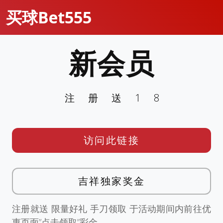
买球Bet555
新会员
注册送18
访问此链接
吉祥独家奖金
注册就送 限量好礼 手刀领取 于活动期间内前往优
惠页面”点击领取”彩金。