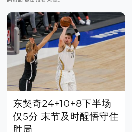
东契奇24+10+8下半场
仅5分 末节及时醒悟守住
胜局