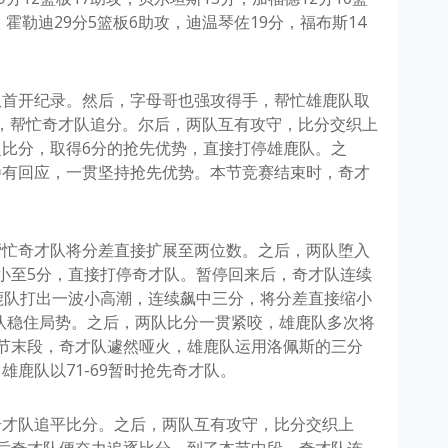
霍勒迪29分5篮板6助攻，迪温琴佐19分，福布斯14
队首开纪录。然后，字母哥也强攻得手，帮忙雄鹿队取
分，帮忙奇才队追分。尔后，两队互有攻守，比分交织上
比分，取得6分的抢先优势，直接打停雄鹿队。之
屡有回应，一贯坚持抢先优势。本节竞赛结束时，奇才
帮忙奇才队将分差直接扩展至两位数。之后，两队堕入
小至5分，直接打停奇才队。暂停回来后，奇才队连续
鹿队打出一波小高潮，连续飙中三分，将分差直接缩小
才队稳住局势。之后，两队比分一贯紧咬，雄鹿队多次将
节末段，奇才队遽然哑火，雄鹿队运用洛佩斯的三分
鹿队以71-69暂时抢先奇才队。
奇才队追平比分。之后，两队互有攻守，比分交织上