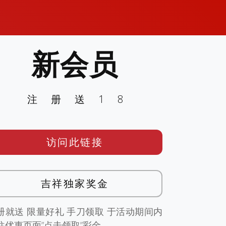
新会员
注册送18
访问此链接
吉祥独家奖金
册就送 限量好礼 手刀领取 于活动期间内
往优惠页面”点击领取”彩金。