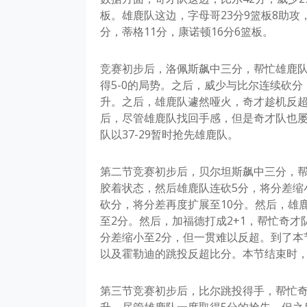
板。雄鹿队这边，字母哥23分9篮板8助攻，
分，蒂格11分，康诺顿16分6篮板。
竞赛初步后，洛佩斯飙中三分，帮忙雄鹿
得5-0的局势。之后，威少与比尔连续砍
升。之后，雄鹿队遽然哑火，奇才趁机反超
后，尽管雄鹿队找回手感，但是奇才队也
队以37-29暂时抢先雄鹿队。
第二节竞赛初步后，贝尔坦斯飙中三分，
胶着状态，然后雄鹿队连砍5分，将分差缩
砍分，将分差再度扩展至10分。然后，雄
至2分。然后，加福德打成2+1，帮忙奇
分差缩小至2分，但一贯难以反超。到了本
以及霍勒迪的跳投反超比分。本节结束时，雄
第三节竞赛初步后，比尔跳投得手，帮忙