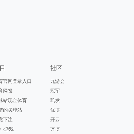
目
社区
育官网登录入口
九游会
育网投
冠军
球站现金体育
凯发
谱的买球站
优博
竞下注
开云
g小游戏
万博