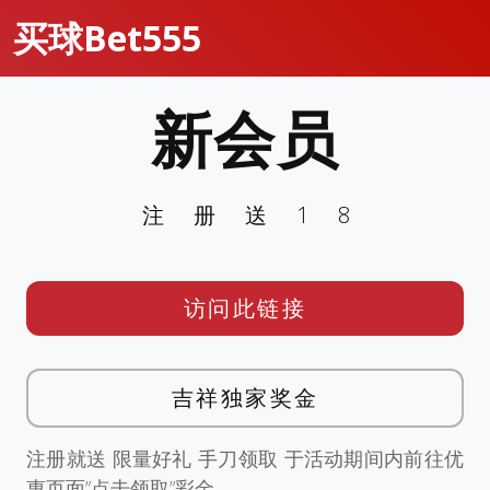
买球Bet555
新会员
注册送18
访问此链接
吉祥独家奖金
注册就送 限量好礼 手刀领取 于活动期间内前往优
惠页面”点击领取”彩金。