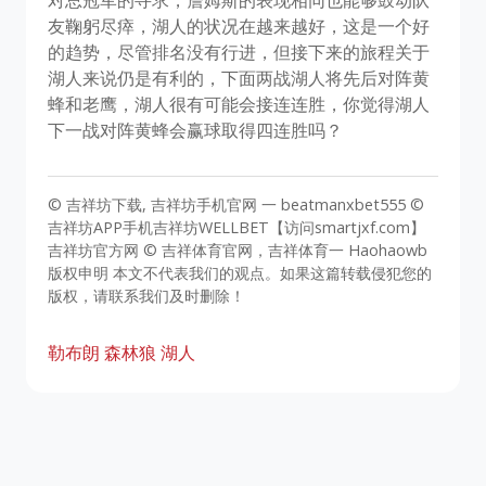
对总冠军的寻求，詹姆斯的表现相同也能够鼓动队
友鞠躬尽瘁，湖人的状况在越来越好，这是一个好
的趋势，尽管排名没有行进，但接下来的旅程关于
湖人来说仍是有利的，下面两战湖人将先后对阵黄
蜂和老鹰，湖人很有可能会接连连胜，你觉得湖人
下一战对阵黄蜂会赢球取得四连胜吗？
© 吉祥坊下载, 吉祥坊手机官网 一 beatmanxbet555 ©
吉祥坊APP手机吉祥坊WELLBET【访问smartjxf.com】
吉祥坊官方网 © 吉祥体育官网，吉祥体育一 Haohaowb
版权申明 本文不代表我们的观点。如果这篇转载侵犯您的
版权，请联系我们及时删除！
勒布朗
森林狼
湖人