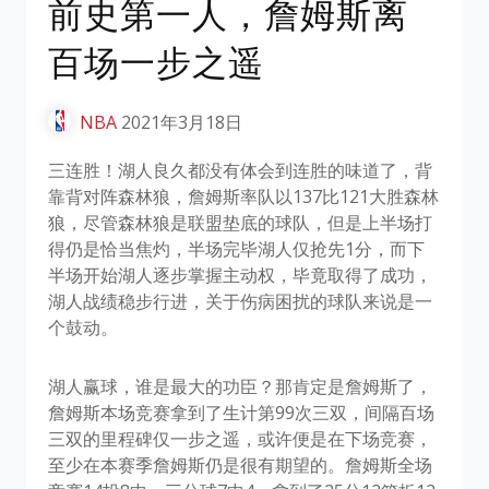
前史第一人，詹姆斯离
百场一步之遥
NBA
2021年3月18日
三连胜！湖人良久都没有体会到连胜的味道了，背
靠背对阵森林狼，詹姆斯率队以137比121大胜森林
狼，尽管森林狼是联盟垫底的球队，但是上半场打
得仍是恰当焦灼，半场完毕湖人仅抢先1分，而下
半场开始湖人逐步掌握主动权，毕竟取得了成功，
湖人战绩稳步行进，关于伤病困扰的球队来说是一
个鼓动。
湖人赢球，谁是最大的功臣？那肯定是詹姆斯了，
詹姆斯本场竞赛拿到了生计第99次三双，间隔百场
三双的里程碑仅一步之遥，或许便是在下场竞赛，
至少在本赛季詹姆斯仍是很有期望的。詹姆斯全场