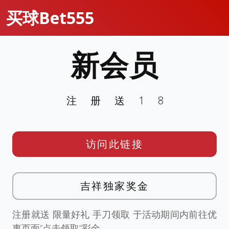
买球Bet555
新会员
注册送18
访问此链接
吉祥独家奖金
注册就送 限量好礼 手刀领取 于活动期间内前往优
惠页面”点击领取”彩金。