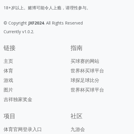
18+岁以上。赌博可能令人上瘾，请理性参与。
© Copyright
JXF2024
. All Rights Reserved
Currently v1.0.2.
链接
指南
主页
买球赛的网站
体育
世界杯买球平台
游戏
球探足球比分
图片
世界杯买球平台
吉祥独家奖金
项目
社区
体育官网登录入口
九游会