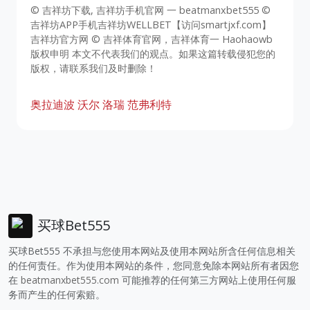
© 吉祥坊下载, 吉祥坊手机官网 一 beatmanxbet555 ©
吉祥坊APP手机吉祥坊WELLBET【访问smartjxf.com】
吉祥坊官方网 © 吉祥体育官网，吉祥体育一 Haohaowb
版权申明 本文不代表我们的观点。如果这篇转载侵犯您的
版权，请联系我们及时删除！
奥拉迪波
沃尔
洛瑞
范弗利特
买球Bet555
买球Bet555 不承担与您使用本网站及使用本网站所含任何信息相关
的任何责任。作为使用本网站的条件，您同意免除本网站所有者因您
在
beatmanxbet555.com
可能推荐的任何第三方网站上使用任何服
务而产生的任何索赔。