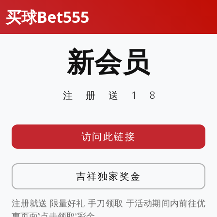
买球Bet555
新会员
注册送18
访问此链接
吉祥独家奖金
注册就送 限量好礼 手刀领取 于活动期间内前往优
惠页面”点击领取”彩金。