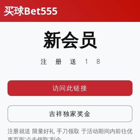
买球Bet555
新会员
注册送18
访问此链接
吉祥独家奖金
注册就送 限量好礼 手刀领取 于活动期间内前往优
惠页面”点击领取”彩金。