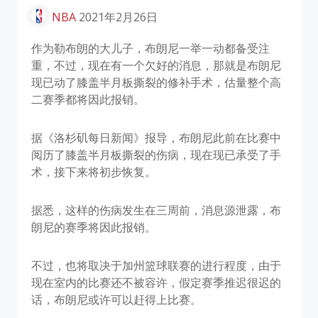
NBA
2021年2月26日
作为勒布朗的大儿子，布朗尼一举一动都备受注
重，不过，现在有一个欠好的消息，那就是布朗尼
现已动了膝盖半月板撕裂的修补手术，估量整个高
二赛季都将因此报销。
据《洛杉矶每日新闻》报导，布朗尼此前在比赛中
阅历了膝盖半月板撕裂的伤病，现在现已承受了手
术，接下来将初步恢复。
据悉，这样的伤病发生在三周前，消息源泄露，布
朗尼的赛季将因此报销。
不过，也将取决于加州篮球联赛的进行程度，由于
现在室内的比赛还不被容许，假定赛季推迟很迟的
话，布朗尼或许可以赶得上比赛。