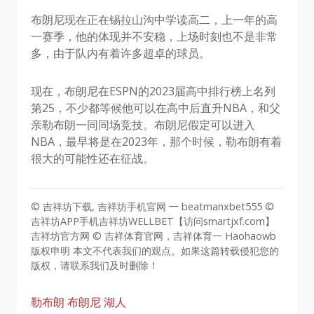
布朗尼现在正在锡拉山沟中学读高二，上一年的高
一赛季，他的体现并不安稳，上场时刻也不是非常
多，由于队内有着许多超卓的球员。
现在，布朗尼在ESPN的2023届高中排行榜上名列
第25，不少都等候他可以在高中后直升NBA，和父
亲勒布朗一同同场竞技。布朗尼假定可以进入
NBA，最早将是在2023年，那个时候，勒布朗有着
很大的可能性还在征战。
© 吉祥坊下载, 吉祥坊手机官网 一 beatmanxbet555 ©
吉祥坊APP手机吉祥坊WELLBET【访问smartjxf.com】
吉祥坊官方网 © 吉祥体育官网，吉祥体育一 Haohaowb
版权申明 本文不代表我们的观点。如果这篇转载侵犯您的
版权，请联系我们及时删除！
勒布朗
布朗尼
湖人