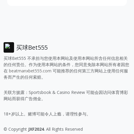
买球Bet555
买球Bet555 不承担与您使用本网站及使用本网站所含任何信息相关
的任何责任。作为使用本网站的条件，您同意免除本网站所有者因您
在
beatmanxbet555.com
可能推荐的任何第三方网站上使用任何服
务而产生的任何索赔。
关联方披露：Sportsbook & Casino Review 可能会因访问体育博彩
网站而获得广告佣金。
18+岁以上。赌博可能令人上瘾，请理性参与。
© Copyright
JXF2024
. All Rights Reserved