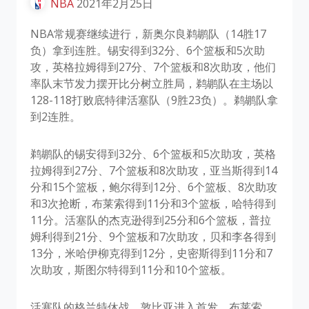
NBA
2021年2月25日
NBA常规赛继续进行，新奥尔良鹈鹕队（14胜17
负）拿到连胜。锡安得到32分、6个篮板和5次助
攻，英格拉姆得到27分、7个篮板和8次助攻，他们
率队末节发力摆开比分树立胜局，鹈鹕队在主场以
128-118打败底特律活塞队（9胜23负）。鹈鹕队拿
到2连胜。
鹈鹕队的锡安得到32分、6个篮板和5次助攻，英格
拉姆得到27分、7个篮板和8次助攻，亚当斯得到14
分和15个篮板，鲍尔得到12分、6个篮板、8次助攻
和3次抢断，布莱索得到11分和3个篮板，哈特得到
11分。活塞队的杰克逊得到25分和6个篮板，普拉
姆利得到21分、9个篮板和7次助攻，贝和李各得到
13分，米哈伊柳克得到12分，史密斯得到11分和7
次助攻，斯图尔特得到11分和10个篮板。
活塞队的格兰特休战，敦比亚进入首发。布莱索、