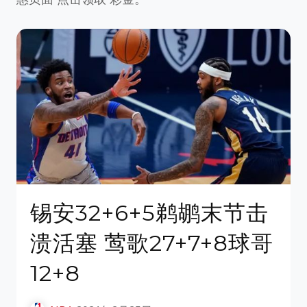
锡安32+6+5鹈鹕末节击
溃活塞 莺歌27+7+8球哥
12+8