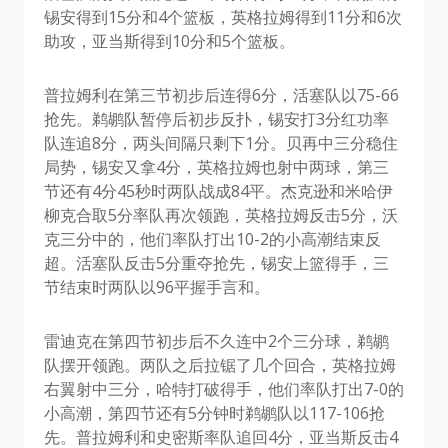
锡安得到15分和4个篮板，英格拉姆得到11分和6次
助攻，亚当斯得到10分和5个篮板。
普拉姆利在第三节初步后连得6分，活塞队以75-66
抢先。鹈鹕队暂停后初步反扑，锡安打3分红功率
队连追8分，两头间隔只剩下1分。贝再中三分稳住
局势，锡安又拿4分，英格拉姆也射中两球，第三
节还有4分45秒时两队战成84平。杰克逊和米哈伊
柳克合取5分率队再次领跑，英格拉姆反击5分，沃
克三分中的，他们率队打出10-2的小高潮结束反
超。活塞队反击5分重夺抢先，锡安上篮得手，三
节结束时两队以96平握手言和。
雷迪克在第四节初步后不久连中2个三分球，鹈鹕
队摆开领跑。两队之后拉锯了几个回合，英格拉姆
右翼射中三分，哈特打破得手，他们率队打出7-0的
小高潮，第四节还有5分钟时鹈鹕队以117-106抢
先。普拉姆利和史密斯率队追回4分，亚当斯反击4