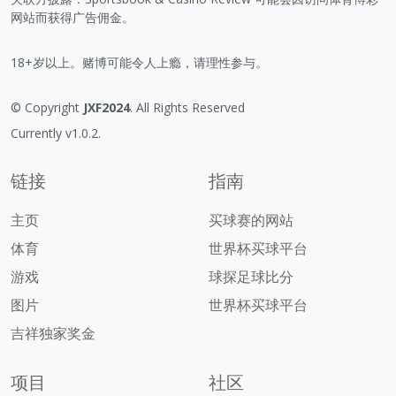
网站而获得广告佣金。
18+岁以上。赌博可能令人上瘾，请理性参与。
© Copyright
JXF2024
. All Rights Reserved
Currently v1.0.2.
链接
指南
主页
买球赛的网站
体育
世界杯买球平台
游戏
球探足球比分
图片
世界杯买球平台
吉祥独家奖金
项目
社区