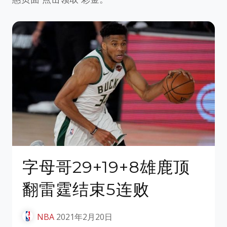
字母哥29+19+8雄鹿顶
翻雷霆结束5连败
NBA
2021年2月20日