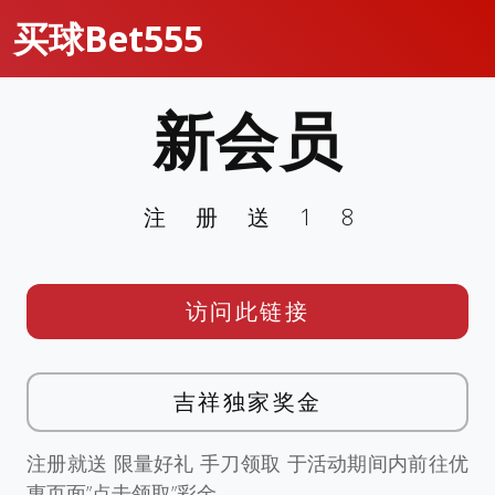
买球Bet555
新会员
注册送18
访问此链接
吉祥独家奖金
注册就送 限量好礼 手刀领取 于活动期间内前往优
惠页面”点击领取”彩金。