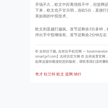
开场不久，欧文中距离强投不中，但篮网
下来，欧文也不甘示弱，连砍5分，直接打
美如画的中投技术。
欧文则是越打越疯。首节还剩余3分多钟，欧
停出手中投继续有。首节还剩余2分钟左右
© 吉祥坊下载, 吉祥坊手机官网 一 beatmanxb
smartjxf.com】吉祥坊官方网 © 吉祥体育官
如果这篇转载侵犯您的版权，请联系我们及时删
奇才
杜兰特
欧文
篮网
纳什