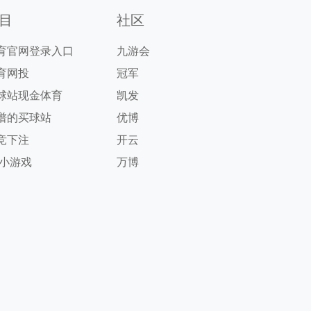
目
社区
育官网登录入口
九游会
育网投
冠军
球站现金体育
凯发
谱的买球站
优博
竞下注
开云
g小游戏
万博