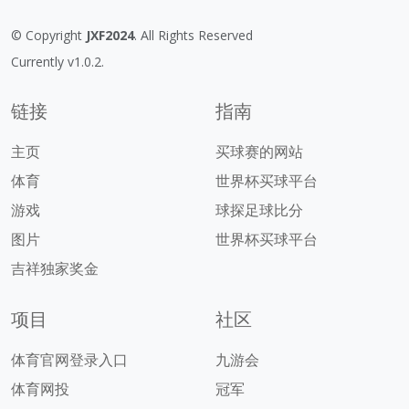
© Copyright
JXF2024
. All Rights Reserved
Currently v1.0.2.
链接
指南
主页
买球赛的网站
体育
世界杯买球平台
游戏
球探足球比分
图片
世界杯买球平台
吉祥独家奖金
项目
社区
体育官网登录入口
九游会
体育网投
冠军