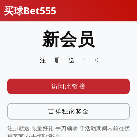
买球Bet555
新会员
注册送18
访问此链接
吉祥独家奖金
注册就送 限量好礼 手刀领取 于活动期间内前往优
惠页面”点击领取”彩金。