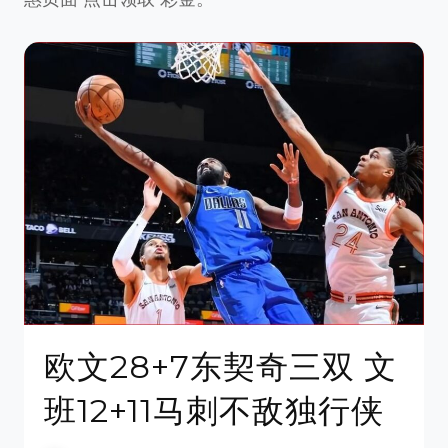
欧文28+7东契奇三双 文
班12+11马刺不敌独行侠