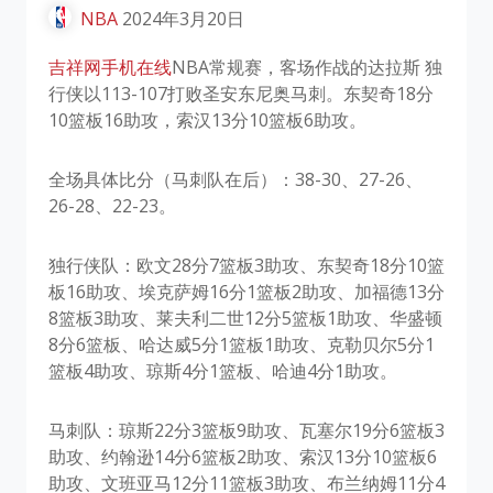
NBA
2024年3月20日
吉祥网手机在线
NBA常规赛，客场作战的达拉斯 独
行侠以113-107打败圣安东尼奥马刺。东契奇18分
10篮板16助攻，索汉13分10篮板6助攻。
全场具体比分（马刺队在后）：38-30、27-26、
26-28、22-23。
独行侠队：欧文28分7篮板3助攻、东契奇18分10篮
板16助攻、埃克萨姆16分1篮板2助攻、加福德13分
8篮板3助攻、莱夫利二世12分5篮板1助攻、华盛顿
8分6篮板、哈达威5分1篮板1助攻、克勒贝尔5分1
篮板4助攻、琼斯4分1篮板、哈迪4分1助攻。
马刺队：琼斯22分3篮板9助攻、瓦塞尔19分6篮板3
助攻、约翰逊14分6篮板2助攻、索汉13分10篮板6
助攻、文班亚马12分11篮板3助攻、布兰纳姆11分4