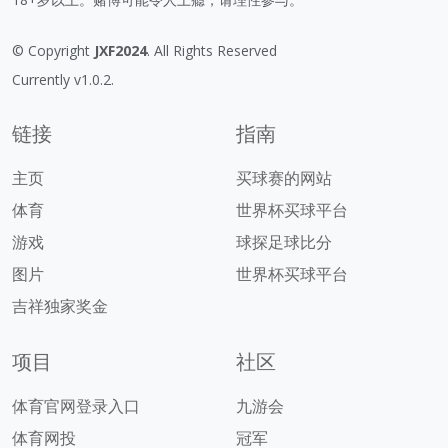
© Copyright
JXF2024
. All Rights Reserved
Currently v1.0.2.
链接
指南
主页
买球赛的网站
体育
世界杯买球平台
游戏
球探足球比分
图片
世界杯买球平台
吉祥独家奖金
项目
社区
体育官网登录入口
九游会
体育网投
冠军