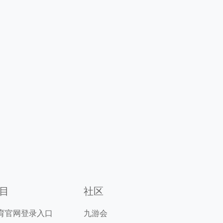
目
社区
育官网登录入口
九游会