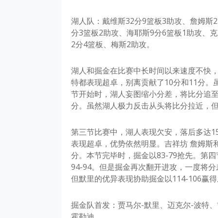
湖人队：戴维斯32分9篮板3助攻、詹姆斯2
分3篮板2助攻、海耶斯9分6篮板1助攻、克
2分4篮板、梅斯2助攻。
湖人和掘金在比赛中长时间以来速度不快，
特都表现超卓，别离贡献了10分和11分。
节开始时，湖人妄图缩小分差，将比分追至2
分。虽然湖人极力反击从头将比分拉近，但
第三节比赛中，湖人表现欠安，落后多达1
表现超卓，优势依然明显。吉祥坊 詹姆斯和
分。本节完毕时，掘金以83-79抢先。
94-94。但是掘金再次翻开进攻，一度将
但默里的优异表现协助掘金以114-106赢
掘金队首发：贾马尔-默里、迈克尔-波特、
霍勒迪