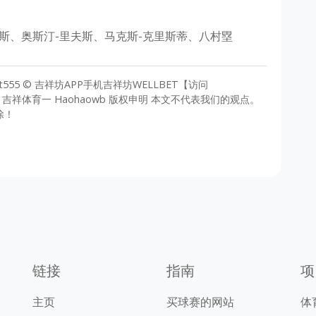
斯、奥斯汀-里夫斯、马克斯-克里斯蒂、八村塁
et555 © 吉祥坊APP手机吉祥坊WELLBET【访问
网，吉祥体育一 Haohaowb 版权申明 本文不代表我们的观点。
除！
链接
指南
项
主页
买球赛的网站
体