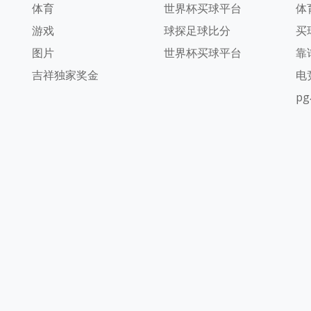
体育
世界杯买球平台
体
游戏
球探足球比分
买
图片
世界杯买球平台
靠
吉祥独家奖金
电
p