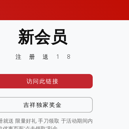
新会员
注册送18
访问此链接
吉祥独家奖金
册就送 限量好礼 手刀领取 于活动期间内
往优惠页面”点击领取”彩金。