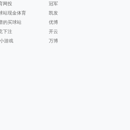
育网投
冠军
球站现金体育
凯发
谱的买球站
优博
竞下注
开云
g小游戏
万博