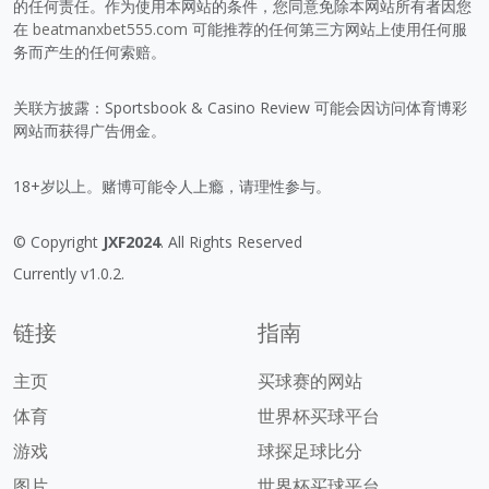
的任何责任。作为使用本网站的条件，您同意免除本网站所有者因您
在
beatmanxbet555.com
可能推荐的任何第三方网站上使用任何服
务而产生的任何索赔。
关联方披露：Sportsbook & Casino Review 可能会因访问体育博彩
网站而获得广告佣金。
18+岁以上。赌博可能令人上瘾，请理性参与。
© Copyright
JXF2024
. All Rights Reserved
Currently v1.0.2.
链接
指南
主页
买球赛的网站
体育
世界杯买球平台
游戏
球探足球比分
图片
世界杯买球平台