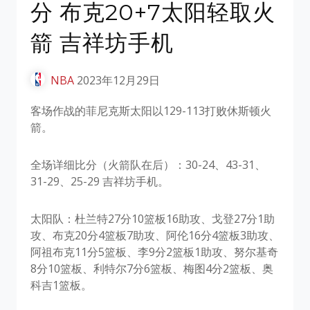
分 布克20+7太阳轻取火
箭 吉祥坊手机
NBA
2023年12月29日
客场作战的菲尼克斯太阳以129-113打败休斯顿火
箭。
全场详细比分（火箭队在后）：30-24、43-31、
31-29、25-29 吉祥坊手机。
太阳队：杜兰特27分10篮板16助攻、戈登27分1助
攻、布克20分4篮板7助攻、阿伦16分4篮板3助攻、
阿祖布克11分5篮板、李9分2篮板1助攻、努尔基奇
8分10篮板、利特尔7分6篮板、梅图4分2篮板、奥
科吉1篮板。