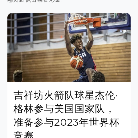
吉祥坊火箭队球星杰伦·
格林参与美国国家队，
准备参与2023年世界杯
竞赛