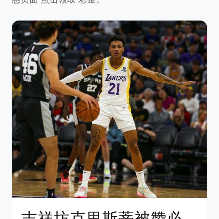
吉祥坊克里斯蒂被赞必