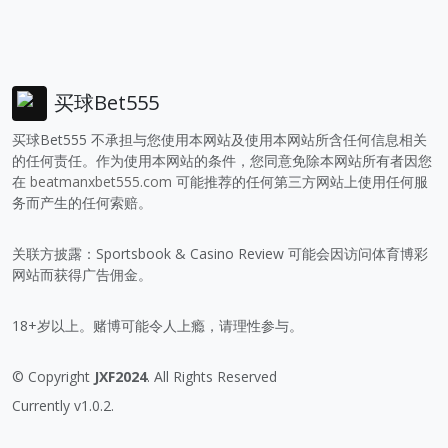
买球Bet555
买球Bet555 不承担与您使用本网站及使用本网站所含任何信息相关
的任何责任。作为使用本网站的条件，您同意免除本网站所有者因您
在
beatmanxbet555.com
可能推荐的任何第三方网站上使用任何服
务而产生的任何索赔。
关联方披露：Sportsbook & Casino Review 可能会因访问体育博彩
网站而获得广告佣金。
18+岁以上。赌博可能令人上瘾，请理性参与。
© Copyright
JXF2024
. All Rights Reserved
Currently v1.0.2.