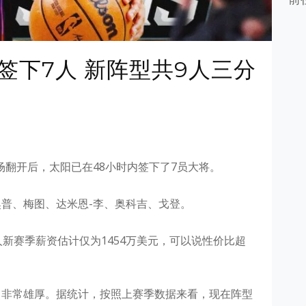
签下7人 新阵型共9人三分
场翻开后，太阳已在48小时内签下了7员大将。
普、梅图、达米恩-李、奥科吉、戈登。
新赛季薪资估计仅为1454万美元，可以说性价比超
力非常雄厚。据统计，按照上赛季数据来看，现在阵型