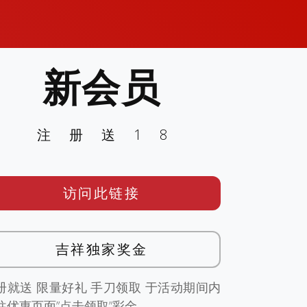
新会员
注册送18
访问此链接
吉祥独家奖金
册就送 限量好礼 手刀领取 于活动期间内
往优惠页面”点击领取”彩金。