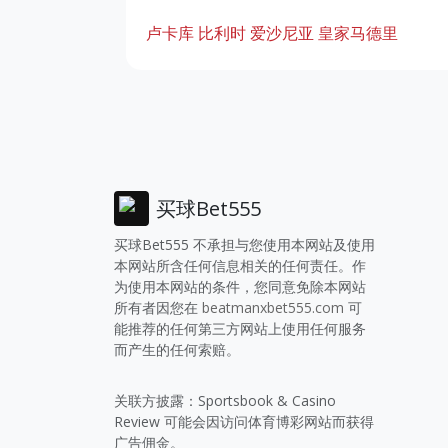
卢卡库
比利时
爱沙尼亚
皇家马德里
买球Bet555
买球Bet555 不承担与您使用本网站及使用
本网站所含任何信息相关的任何责任。作
为使用本网站的条件，您同意免除本网站
所有者因您在
beatmanxbet555.com
可
能推荐的任何第三方网站上使用任何服务
而产生的任何索赔。
关联方披露：Sportsbook & Casino
Review 可能会因访问体育博彩网站而获得
广告佣金。