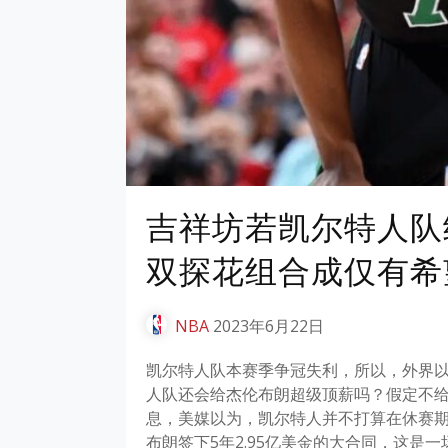
吉祥坊若凯尔特人队
双探花组合成仅有希
NBA
2023年6月22日
凯尔特人队本赛季争冠失利，所以，外界
人队还会给杰伦布朗超级顶薪吗？假定不
息，美媒以为，凯尔特人并不打算在休赛期
布朗签下5年2.95亿美金的大合同，这是