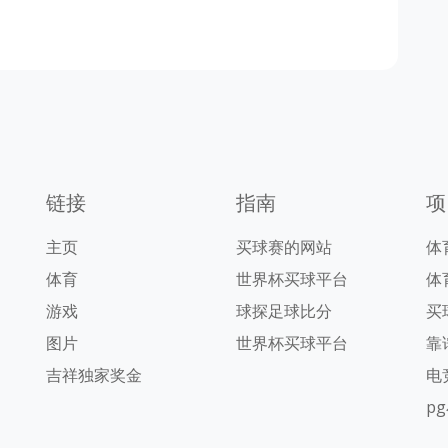
链接
指南
项
主页
买球赛的网站
体
体育
世界杯买球平台
体
游戏
球探足球比分
买
图片
世界杯买球平台
靠
吉祥独家奖金
电
p