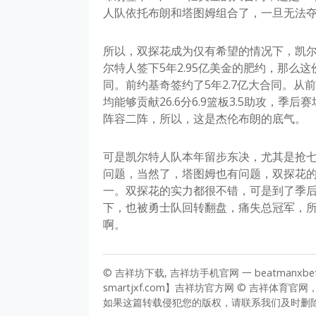
人队依托布朗和塔图姆组合了，一旦无法
所以，双探花成为仅有希望的情况下，凯
尔特人签下5年2.95亿美金的肥约，那么
同。前约基奇签约了5年2.7亿大合同。从
均能够贡献26.6分6.9篮板3.5助攻，季后
阵容二阵，所以，这是杰伦布朗的底气。
可是凯尔特人队本年留步东决，尤其是抢七
问题，当然了，塔图姆也有问题，双探花
一。双探花的实力都很不错，可是到了季后
下，也被勇士队回转翻盘，痛失总冠军，
啊。
© 吉祥坊下载, 吉祥坊手机官网 一 beatmanxb
smartjxf.com】吉祥坊官方网 © 吉祥体育官
如果这篇转载侵犯您的版权，请联系我们及时删