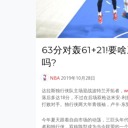
63分对轰61+21!
吗? ​
NBA
2019年10月28日
达拉斯独行侠队主场迎战波特兰开拓者，
w
落后多达18分，不过在后场双枪达米安-利拉
打败对手。独行侠两大年青领袖，卢卡-东契
今年夏天跟着自由市场的动荡，三巨头年
者和独行侠，双核阵型成为当今联盟的一