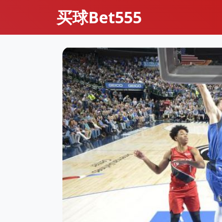
买球Bet555