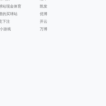
球站现金体育
凯发
谱的买球站
优博
竞下注
开云
g小游戏
万博