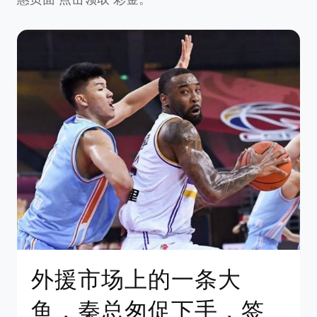
外援市场上的一条大
鱼，秦总匆促下手，签