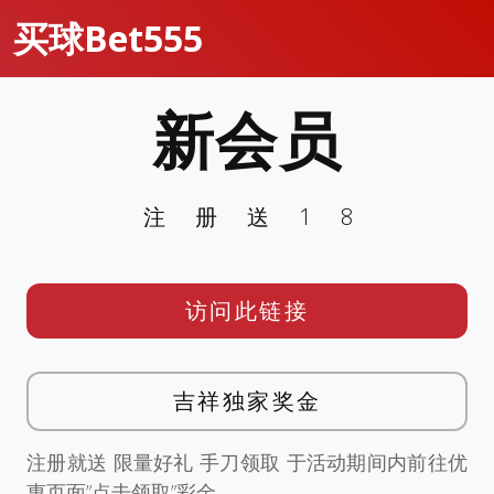
买球Bet555
新会员
注册送18
访问此链接
吉祥独家奖金
注册就送 限量好礼 手刀领取 于活动期间内前往优
惠页面”点击领取”彩金。