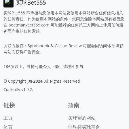
买球Bet555
买球Bet555 不承担与您使用本网站及使用本网站所含任何信息相关
的任何责任。作为使用本网站的条件，您同意免除本网站所有者因您
在
beatmanxbet555.com
可能推荐的任何第三方网站上使用任何服
务而产生的任何索赔。
关联方披露：Sportsbook & Casino Review 可能会因访问体育博彩
网站而获得广告佣金。
18+岁以上。赌博可能令人上瘾，请理性参与。
© Copyright
JXF2024
. All Rights Reserved
Currently v1.0.2.
链接
指南
主页
买球赛的网站
体育
世界杯买球平台