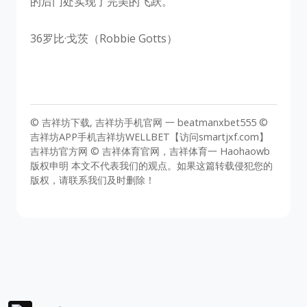
的后门处实现了完美的飞跃。
36罗比·戈茨（Robbie Gotts）
© 吉祥坊下载, 吉祥坊手机官网 一 beatmanxbet555 ©
吉祥坊APP手机吉祥坊WELLBET【访问smartjxf.com】
吉祥坊官方网 © 吉祥体育官网，吉祥体育一 Haohaowb
版权申明 本文不代表我们的观点。如果这篇转载侵犯您的
版权，请联系我们及时删除！