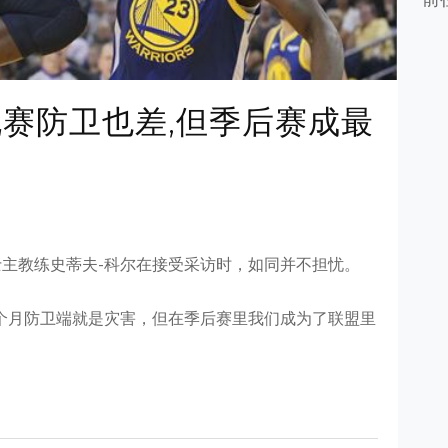
规赛防卫也差,但季后赛成最
主教练史蒂夫-科尔在接受采访时，如同并不担忧。
个月防卫端就是灾害，但在季后赛里我们成为了联盟里