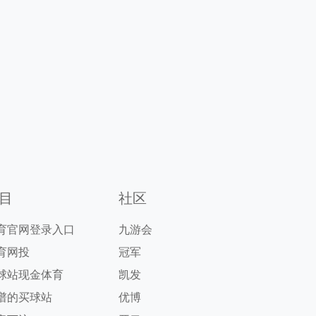
目
社区
育官网登录入口
九游会
育网投
冠军
球站现金体育
凯发
谱的买球站
优博