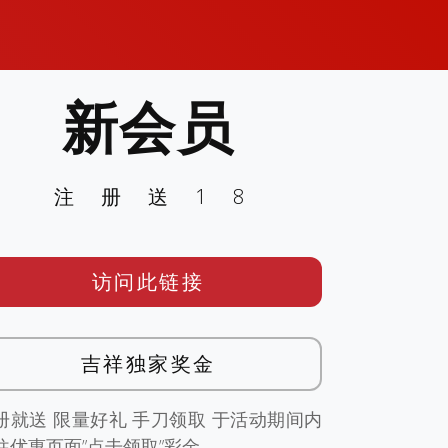
新会员
注册送18
访问此链接
吉祥独家奖金
册就送 限量好礼 手刀领取 于活动期间内
往优惠页面”点击领取”彩金。