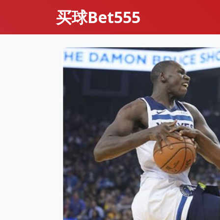
买球Bet555