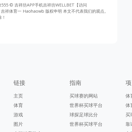
et555 © 吉祥坊APP手机吉祥坊WELLBET【访问
网，吉祥体育一 Haohaowb 版权申明 本文不代表我们的观点。
除！
链接
指南
项
主页
买球赛的网站
体
体育
世界杯买球平台
体
游戏
球探足球比分
买
图片
世界杯买球平台
靠