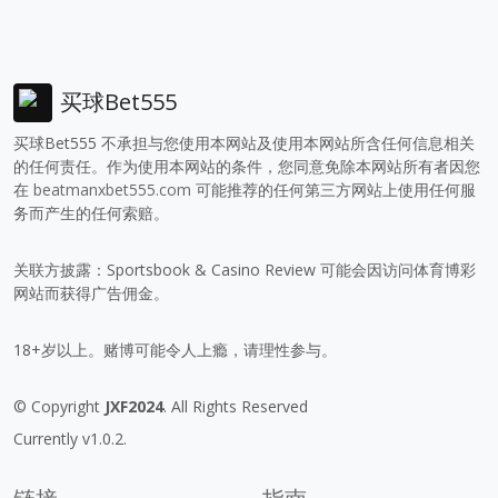
买球Bet555
买球Bet555 不承担与您使用本网站及使用本网站所含任何信息相关
的任何责任。作为使用本网站的条件，您同意免除本网站所有者因您
在
beatmanxbet555.com
可能推荐的任何第三方网站上使用任何服
务而产生的任何索赔。
关联方披露：Sportsbook & Casino Review 可能会因访问体育博彩
网站而获得广告佣金。
18+岁以上。赌博可能令人上瘾，请理性参与。
© Copyright
JXF2024
. All Rights Reserved
Currently v1.0.2.