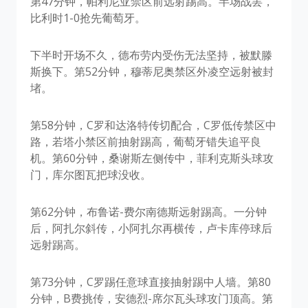
第47分钟，帕利尼亚禁区前远射踢高。半场战罢，
比利时1-0抢先葡萄牙。
下半时开场不久，德布劳内受伤无法坚持，被默滕
斯换下。第52分钟，穆蒂尼奥禁区外凌空远射被封
堵。
第58分钟，C罗和达洛特传切配合，C罗低传禁区中
路，若塔小禁区前抽射踢高，葡萄牙错失追平良
机。第60分钟，桑谢斯左侧传中，菲利克斯头球攻
门，库尔图瓦把球没收。
第62分钟，布鲁诺-费尔南德斯远射踢高。一分钟
后，阿扎尔斜传，小阿扎尔再横传，卢卡库停球后
远射踢高。
第73分钟，C罗踢任意球直接抽射踢中人墙。第80
分钟，B费挑传，安德烈-席尔瓦头球攻门顶高。第