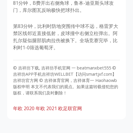
81分钟，B费开出右侧角球，鲁本-迪亚斯头球攻
门，库尔图瓦反响极快把球扑出。
第83分钟，比利时防地突围传中球不远，格雷罗大
禁区线邻近直接低射，皮球撞中右侧立柱弹出。阿
扎尔疑似腿部肌肉拉伤被换下。全场竞赛完毕，比
利时1-0筛选葡萄牙。
© 吉祥坊下载, 吉祥坊手机官网 一 beatmanxbet555 ©
吉祥坊APP手机吉祥坊WELLBET【访问smartjxf.com】
吉祥坊官方网 © 吉祥体育官网，吉祥体育一 Haohaowb
版权申明 本文不代表我们的观点。如果这篇转载侵犯您的
版权，请联系我们及时删除！
年欧 2020
年欧 2021
欧足联官网