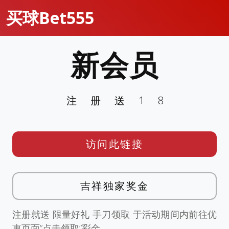
买球Bet555
新会员
注册送18
访问此链接
吉祥独家奖金
注册就送 限量好礼 手刀领取 于活动期间内前往优
惠页面”点击领取”彩金。