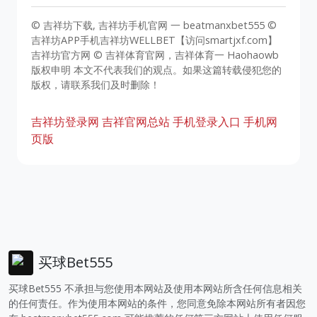
© 吉祥坊下载, 吉祥坊手机官网 一 beatmanxbet555 ©
吉祥坊APP手机吉祥坊WELLBET【访问smartjxf.com】
吉祥坊官方网 © 吉祥体育官网，吉祥体育一 Haohaowb
版权申明 本文不代表我们的观点。如果这篇转载侵犯您的
版权，请联系我们及时删除！
吉祥坊登录网
吉祥官网总站
手机登录入口
手机网
页版
买球Bet555
买球Bet555 不承担与您使用本网站及使用本网站所含任何信息相关
的任何责任。作为使用本网站的条件，您同意免除本网站所有者因您