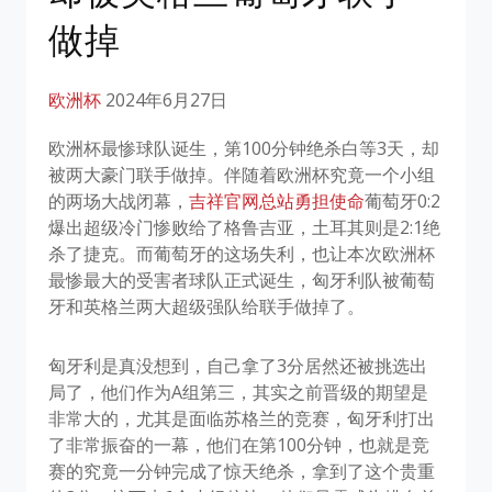
做掉
欧洲杯
2024年6月27日
欧洲杯最惨球队诞生，第100分钟绝杀白等3天，却
被两大豪门联手做掉。伴随着欧洲杯究竟一个小组
的两场大战闭幕，
吉祥官网总站勇担使命
葡萄牙0:2
爆出超级冷门惨败给了格鲁吉亚，土耳其则是2:1绝
杀了捷克。而葡萄牙的这场失利，也让本次欧洲杯
最惨最大的受害者球队正式诞生，匈牙利队被葡萄
牙和英格兰两大超级强队给联手做掉了。
匈牙利是真没想到，自己拿了3分居然还被挑选出
局了，他们作为A组第三，其实之前晋级的期望是
非常大的，尤其是面临苏格兰的竞赛，匈牙利打出
了非常振奋的一幕，他们在第100分钟，也就是竞
赛的究竟一分钟完成了惊天绝杀，拿到了这个贵重