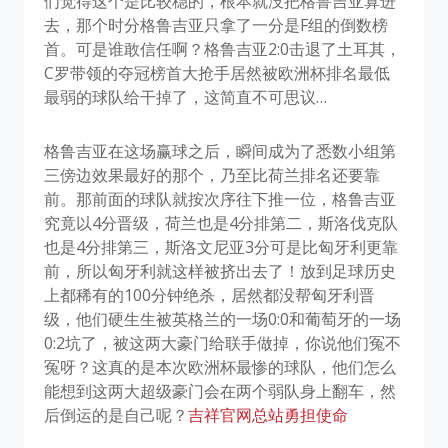
们觉得这个是比较稳的，根本就没把格鲁吉亚算进
去，那个时分格鲁吉亚只拿了一分是F组的倒数榜
首。可是谁敢信任啊？格鲁吉亚2:0击退了土耳其，
C罗带领的夺冠榜首大抢手居然被欧洲杯排名最低
最弱的球队给干掉了，这简直不可思议…
格鲁吉亚在这场赢球之后，瞬间成为了悉数小组第
三傍边效果最好的那个，乃至比荷兰排名还要靠
前。那前面的球队就按次序往下推一位，格鲁吉亚
究竟以4分晋级，荷兰也是4分排第二，斯洛伐克队
也是4分排第三，斯洛文尼亚3分可是比匈牙利更靠
前，所以匈牙利就这样被挤出去了！放到足球历史
上都稀有的100分钟绝杀，居然都没帮匈牙利晋
级，他们硬生生被英格兰的一场0:0和葡萄牙的一场
0:2坑了，被这两大豪门给联手做掉，你说他们冤不
冤呀？这真的是本次欧洲杯最惨的球队，他们怎么
能想到这两大超级豪门会在两个弱队身上翻车，然
后倒运的是自己呢？
吉祥官网总站勇担使命