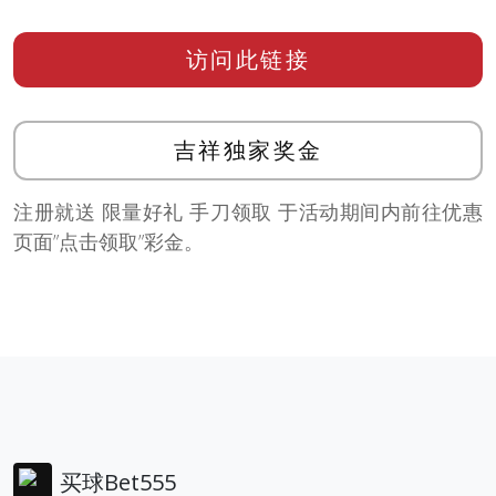
访问此链接
吉祥独家奖金
注册就送 限量好礼 手刀领取 于活动期间内前往优惠
页面”点击领取”彩金。
买球Bet555