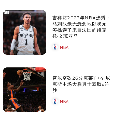
吉祥坊2023年NBA选秀：
马刺队毫无悬念地以状元
签挑选了来自法国的维克
托·文班亚马
NBA
普尔空砍26分克莱11+4 尼
克斯主场大胜勇士豪取8连
胜
NBA