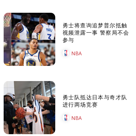
勇士将查询追梦普尔抵触
视频泄露一事 警察局不会
参与
NBA
勇士队抵达日本与奇才队
进行两场竞赛
NBA