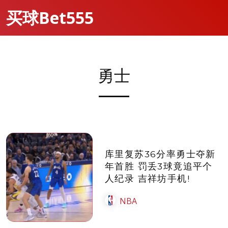
买球Bet555
勇士
库里复苏36分率勇士夺新
年首胜 罚丢3球竟追平个
人纪录 吉祥坊手机!
NBA