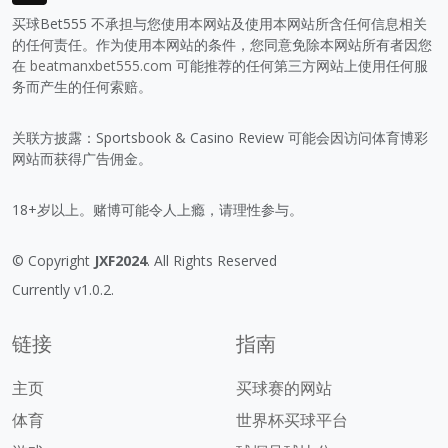
买球Bet555 不承担与您使用本网站及使用本网站所含任何信息相关
的任何责任。作为使用本网站的条件，您同意免除本网站所有者因您
在
beatmanxbet555.com
可能推荐的任何第三方网站上使用任何服
务而产生的任何索赔。
关联方披露：Sportsbook & Casino Review 可能会因访问体育博彩
网站而获得广告佣金。
18+岁以上。赌博可能令人上瘾，请理性参与。
© Copyright
JXF2024
. All Rights Reserved
Currently v1.0.2.
链接
指南
主页
买球赛的网站
体育
世界杯买球平台