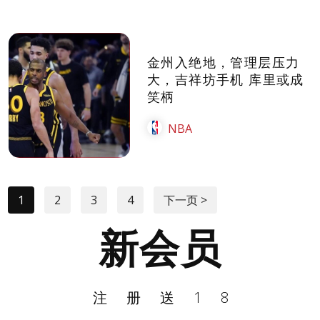
金州入绝地，管理层压力
大，吉祥坊手机 库里或成
笑柄
NBA
1
2
3
4
下一页 >
新会员
注册送18