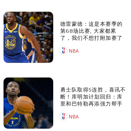
德雷蒙德：这是本赛季的
第68场比赛, 大家都累
了，我们不想打附加赛了
NBA
勇士队取得5连胜，喜讯不
断！库明加计划回归：库
里和巴特勒再添强力帮手
NBA