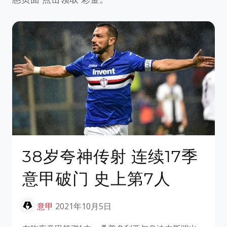
38岁夸神传射 连续17季
意甲破门 史上第7人
意甲
2021年10月5日