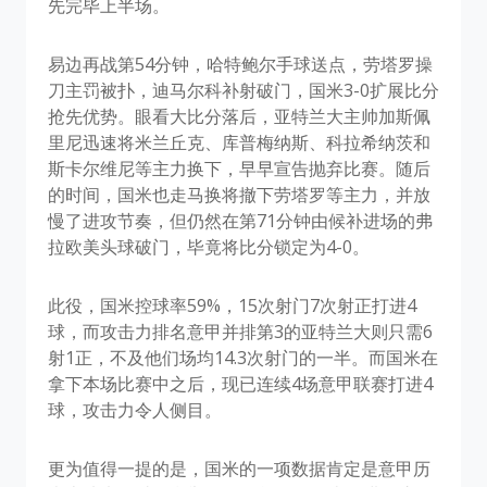
先完毕上半场。
易边再战第54分钟，哈特鲍尔手球送点，劳塔罗操
刀主罚被扑，迪马尔科补射破门，国米3-0扩展比分
抢先优势。眼看大比分落后，亚特兰大主帅加斯佩
里尼迅速将米兰丘克、库普梅纳斯、科拉希纳茨和
斯卡尔维尼等主力换下，早早宣告抛弃比赛。随后
的时间，国米也走马换将撤下劳塔罗等主力，并放
慢了进攻节奏，但仍然在第71分钟由候补进场的弗
拉欧美头球破门，毕竟将比分锁定为4-0。
此役，国米控球率59%，15次射门7次射正打进4
球，而攻击力排名意甲并排第3的亚特兰大则只需6
射1正，不及他们场均14.3次射门的一半。而国米在
拿下本场比赛中之后，现已连续4场意甲联赛打进4
球，攻击力令人侧目。
更为值得一提的是，国米的一项数据肯定是意甲历