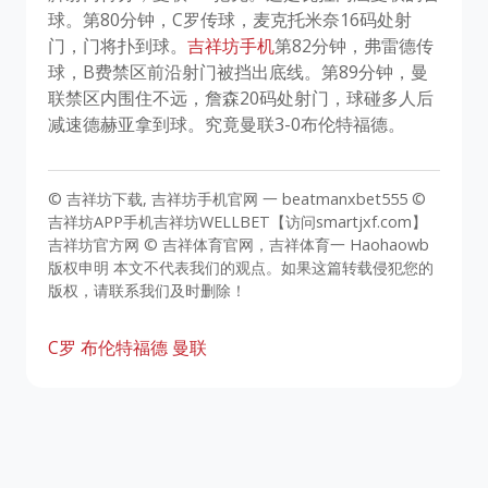
球。第80分钟，C罗传球，麦克托米奈16码处射
门，门将扑到球。
吉祥坊手机
第82分钟，弗雷德传
球，B费禁区前沿射门被挡出底线。第89分钟，曼
联禁区内围住不远，詹森20码处射门，球碰多人后
减速德赫亚拿到球。究竟曼联3-0布伦特福德。
© 吉祥坊下载, 吉祥坊手机官网 一 beatmanxbet555 ©
吉祥坊APP手机吉祥坊WELLBET【访问smartjxf.com】
吉祥坊官方网 © 吉祥体育官网，吉祥体育一 Haohaowb
版权申明 本文不代表我们的观点。如果这篇转载侵犯您的
版权，请联系我们及时删除！
C罗
布伦特福德
曼联