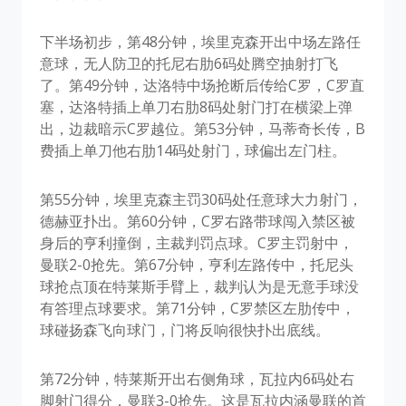
下半场初步，第48分钟，埃里克森开出中场左路任
意球，无人防卫的托尼右肋6码处腾空抽射打飞
了。第49分钟，达洛特中场抢断后传给C罗，C罗直
塞，达洛特插上单刀右肋8码处射门打在横梁上弹
出，边裁暗示C罗越位。第53分钟，马蒂奇长传，B
费插上单刀他右肋14码处射门，球偏出左门柱。
第55分钟，埃里克森主罚30码处任意球大力射门，
德赫亚扑出。第60分钟，C罗右路带球闯入禁区被
身后的亨利撞倒，主裁判罚点球。C罗主罚射中，
曼联2-0抢先。第67分钟，亨利左路传中，托尼头
球抢点顶在特莱斯手臂上，裁判认为是无意手球没
有答理点球要求。第71分钟，C罗禁区左肋传中，
球碰扬森飞向球门，门将反响很快扑出底线。
第72分钟，特莱斯开出右侧角球，瓦拉内6码处右
脚射门得分，曼联3-0抢先。这是瓦拉内涵曼联的首