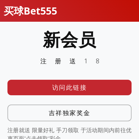
买球Bet555
新会员
注册送18
访问此链接
吉祥独家奖金
注册就送 限量好礼 手刀领取 于活动期间内前往优
惠页面”点击领取”彩金。