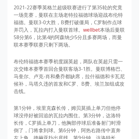
2021-22赛季英格兰超级联赛进行了第35轮的究竟
一场竞赛，曼联在主场老特拉福德球场迎战布伦特
福德。曼联3-0大胜，B费打破僵局，C罗制作点球
并罚入，瓦拉内打入曼联首球。
wellbet
本场后曼联
58分第6，比第4的阿森纳少5分且多赛两场，而曼
联本赛季联赛只剩下两场。
布伦特福德本赛季初度踢英超，两队在英超只需一
次交锋本赛季首回合曼联客场3-1胜。曼联博格巴、
马奎尔、卢克-肖和桑乔都缺席，拉什福德和卡瓦尼
候补，马塔久违的首发和C罗、B费、埃兰加组成攻
击线。
第1分钟，埃里克森长传，姆贝莫插上单刀但他停
球没停好被回追的瓦拉内围住。第3分钟，达洛特
长传，C罗插上单刀，他胸部停球后准备射门时滑
倒了，门将拿到球。第6分钟，阿热右路传中直奔
左上角，德赫亚扑出底线。第9分钟，达洛特长