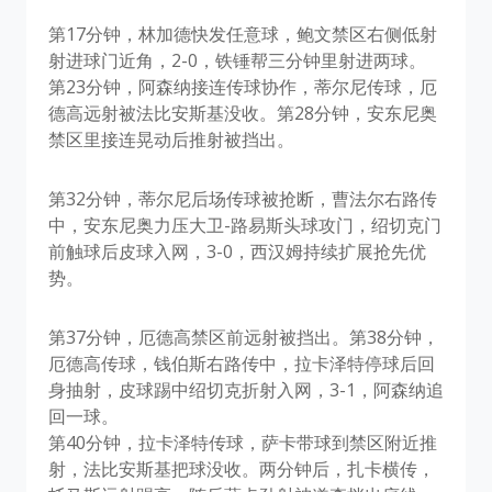
第17分钟，林加德快发任意球，鲍文禁区右侧低射
射进球门近角，2-0，铁锤帮三分钟里射进两球。
第23分钟，阿森纳接连传球协作，蒂尔尼传球，厄
德高远射被法比安斯基没收。第28分钟，安东尼奥
禁区里接连晃动后推射被挡出。
第32分钟，蒂尔尼后场传球被抢断，曹法尔右路传
中，安东尼奥力压大卫-路易斯头球攻门，绍切克门
前触球后皮球入网，3-0，西汉姆持续扩展抢先优
势。
第37分钟，厄德高禁区前远射被挡出。第38分钟，
厄德高传球，钱伯斯右路传中，拉卡泽特停球后回
身抽射，皮球踢中绍切克折射入网，3-1，阿森纳追
回一球。
第40分钟，拉卡泽特传球，萨卡带球到禁区附近推
射，法比安斯基把球没收。两分钟后，扎卡横传，