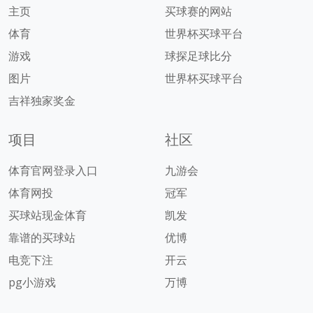
主页
买球赛的网站
体育
世界杯买球平台
游戏
球探足球比分
图片
世界杯买球平台
吉祥独家奖金
项目
社区
体育官网登录入口
九游会
体育网投
冠军
买球站现金体育
凯发
靠谱的买球站
优博
电竞下注
开云
pg小游戏
万博