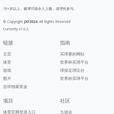
18+岁以上。赌博可能令人上瘾，请理性参与。
© Copyright
JXF2024
. All Rights Reserved
Currently v1.0.2.
链接
指南
主页
买球赛的网站
体育
世界杯买球平台
游戏
球探足球比分
图片
世界杯买球平台
吉祥独家奖金
项目
社区
体育官网登录入口
九游会