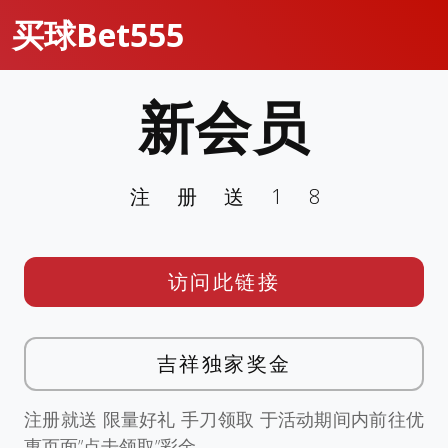
买球Bet555
新会员
注册送18
访问此链接
吉祥独家奖金
注册就送 限量好礼 手刀领取 于活动期间内前往优
惠页面”点击领取”彩金。