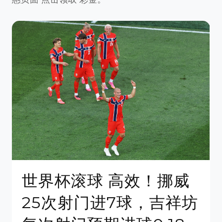
世界杯滚球 高效！挪威
25次射门进7球，吉祥坊